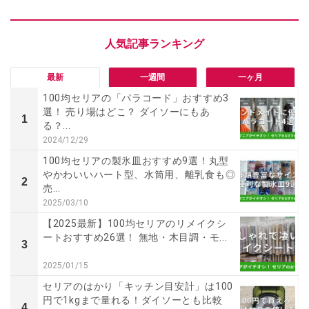
最新
一週間
一ヶ月
100均セリアの「パラコード」おすすめ3
選！ 売り場はどこ？ ダイソーにもあ
1
る？...
2024/12/29
100均セリアの製氷皿おすすめ9選！丸型
やかわいいハート型、水筒用、離乳食も◎
2
売...
2025/03/10
【2025最新】100均セリアのリメイクシ
ートおすすめ26選！ 無地・木目調・モ...
3
2025/01/15
セリアのはかり「キッチン目安計」は100
円で1kgまで量れる！ダイソーとも比較
4