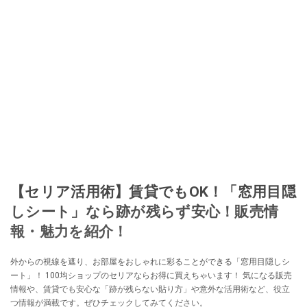
ションやフリマアプリが家計の救世主になりえると考え、業者とは違う視点
でユーザーとして参加中。
このイチオシストの他の記事を読む
【セリア活用術】賃貸でもOK！「窓用目隠
しシート」なら跡が残らず安心！販売情
報・魅力を紹介！
外からの視線を遮り、お部屋をおしゃれに彩ることができる「窓用目隠しシ
ート」！ 100均ショップのセリアならお得に買えちゃいます！ 気になる販売
情報や、賃貸でも安心な「跡が残らない貼り方」や意外な活用術など、役立
つ情報が満載です。ぜひチェックしてみてください。