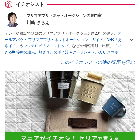
イチオシスト
フリマアプリ・ネットオークションの専門家
川崎 さちえ
テレビや雑誌で話題のフリマアプリ・オークション歴20年の達人。
オ
ールアバウト フリマアプリ・ネットオークション ガイド
。
NHK「あ
さイチ」
や
フジテレビ「ノンストップ」
などの情報番組に出演。
『で
きるfit 節約の達人川崎さちえのポイ活＋クーポン＋メルカリ スマホで
おトク術』（インプレス刊）
、
『「ゆる副業」のはじめかた メルカリ
このイチオシストの他の記事を読む
スマホ1つでスキマ時間に効率的に稼ぐ！』（翔泳社刊）
ほか著書多
数。ブログは
「川崎さちえのごちゃまぜ日記」
。
■経歴：2003年、夫が子育てをするために、突然会社を辞める。翌月
からの給料が０円になり、家にいながら、しかも空いた時間でできる
オークションに目をつける。しかし、取引の仕方がわからずに、まず
は落札者として参加。その後、出品者側にまわり、家の中の物を出品
しまくる。出品する物がほぼなくなってからは、仕入れを経験。ネッ
トオークションを生活の一部に取り入れるべく、「ネットオークショ
ンやフリマアプリは生活のインフラになる」という考えを持つ。また
消費税増税の社会においては、ネットオークションやフリマアプリが
家計の救世主になりえると考え、業者とは違う視点でユーザーとして
参加中。