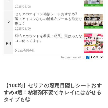
2025/03/08
セリアのナイロン補修シートおすすめ7
選！アイロンなしの補修布シールも◎売り
5
場は？
2025/01/09
SNSアカウントを着実に成長。実はみんな
ココ使ってます。
PR
Dreaw合同会社
Recommended by
【100均】セリアの窓用目隠しシートおす
すめ4選！粘着剤不要でキレイにはがせる
タイプも◎