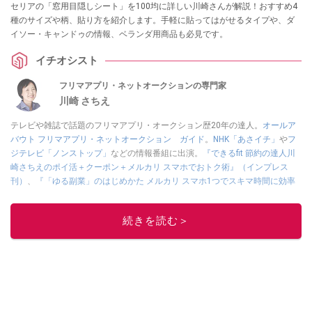
セリアの「窓用目隠しシート」を100均に詳しい川崎さんが解説！おすすめ4
種のサイズや柄、貼り方を紹介します。手軽に貼ってはがせるタイプや、ダ
イソー・キャンドゥの情報、ベランダ用商品も必見です。
イチオシスト
フリマアプリ・ネットオークションの専門家
川崎 さちえ
テレビや雑誌で話題のフリマアプリ・オークション歴20年の達人。
オールア
バウト フリマアプリ・ネットオークション ガイド
。
NHK「あさイチ」
や
フ
ジテレビ「ノンストップ」
などの情報番組に出演。
『できるfit 節約の達人川
崎さちえのポイ活＋クーポン＋メルカリ スマホでおトク術』（インプレス
刊）
、
『「ゆる副業」のはじめかた メルカリ スマホ1つでスキマ時間に効率
的に稼ぐ！』（翔泳社刊）
ほか著書多数。ブログは
「川崎さちえのごちゃま
ぜ日記」
。
続きを読む＞
■経歴：2003年、夫が子育てをするために、突然会社を辞める。翌月からの
給料が０円になり、家にいながら、しかも空いた時間でできるオークション
に目をつける。しかし、取引の仕方がわからずに、まずは落札者として参
加。その後、出品者側にまわり、家の中の物を出品しまくる。出品する物が
ほぼなくなってからは、仕入れを経験。ネットオークションを生活の一部に
取り入れるべく、「ネットオークションやフリマアプリは生活のインフラに
なる」という考えを持つ。また消費税増税の社会においては、ネットオーク