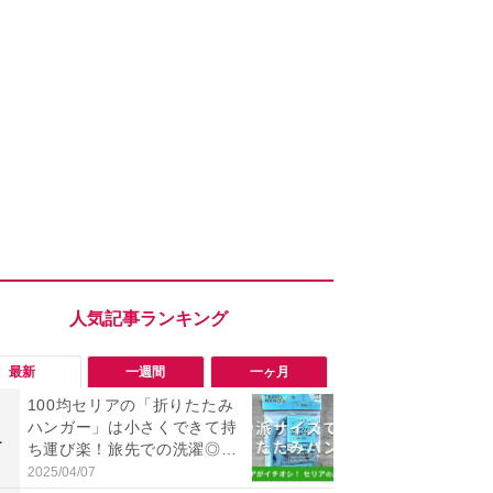
最新
一週間
一ヶ月
100均セリアの「折りたたみ
「勝手にデ
ハンガー」は小さくできて持
る!?」Win
1
1
ち運び楽！旅先での洗濯◎便
オフにして最
利な旅行グッズ
身を守る技
2025/04/07
2026/08/05