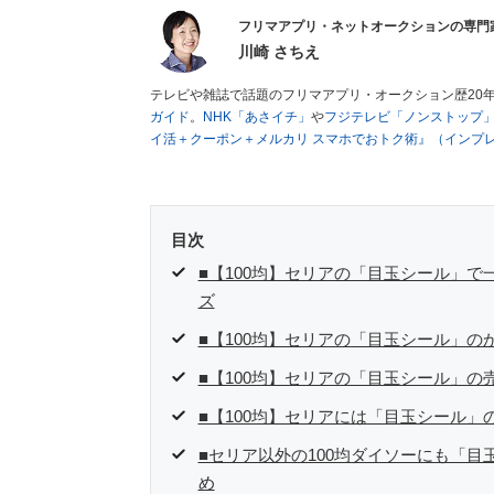
フリマアプリ・ネットオークションの専門
川崎 さちえ
テレビや雑誌で話題のフリマアプリ・オークション歴20
ガイド
。
NHK「あさイチ」
や
フジテレビ「ノンストップ
イ活＋クーポン＋メルカリ スマホでおトク術』（インプ
キマ時間に効率的に稼ぐ！』（翔泳社刊）
ほか著書多数。
■経歴：2003年、夫が子育てをするために、突然会社を
いた時間でできるオークションに目をつける。しかし、取
品者側にまわり、家の中の物を出品しまくる。出品する物
目次
を生活の一部に取り入れるべく、「ネットオークションや
た消費税増税の社会においては、ネットオークションやフ
■【100均】セリアの「目玉シール」
点でユーザーとして参加中。
ズ
■【100均】セリアの「目玉シール」の
■【100均】セリアの「目玉シール」の
■【100均】セリアには「目玉シール
■セリア以外の100均ダイソーにも「
め