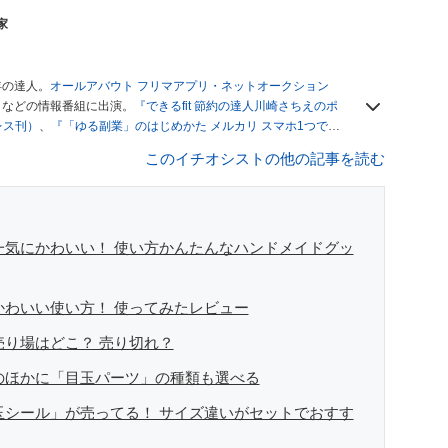
家
年の達人。
オールアバウト フリマアプリ・ネットオークション
」
などの情報番組に出演。
『できるfit 節約の達人川崎さちえのポ
レス刊）
、
『「ゆる副業」のはじめかた メルカリ スマホ1つでス
ブログは
「川崎さちえのごちゃまぜ日記」
。
このイチオシストの他の記事を読む
辞める。翌月からの給料が０円になり、家にいながら、しかも空
引の仕方がわからずに、まずは落札者として参加。その後、出
がほぼなくなってからは、仕入れを経験。ネットオークション
フリマアプリは生活のインフラになる」という考えを持つ。ま
リマアプリが家計の救世主になりえると考え、業者とは違う視
で一気にかわいい！ 使い方かんたんなハンドメイドグッ
かわいい使い方！ 使ってみたレビュー
売り場はどこ？ 売り切れ？
」のほかに「目玉パーツ」の種類も選べる
目玉シール」が売ってる！ サイズ違いがセットでおすす