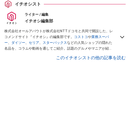
イチオシスト
ライター / 編集
イチオシ編集部
株式会社オールアバウトが株式会社NTTドコモと共同で開設した、レ
コメンドサイト『イチオシ』の編集部です。
コストコ
や
業務スーパ
ー
、
ダイソー
、
セリア
、
スターバックス
などの人気ショップの隠れた
名品を、コラムや動画を通してご紹介。話題のグルメやマニアが紹介
するアウトドア情報も満載です。配信しているコンテンツは専門家や
このイチオシストの他の記事を読む
インフルエンサーが実際に使用してレビューしています。毎日トレン
ド情報をお届けしているので、ぜひ
Googleニュースでフォロー
してく
ださい！