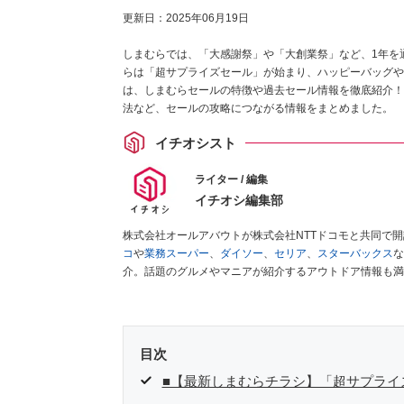
更新日：
2025年06月19日
しまむらでは、「大感謝祭」や「大創業祭」など、1年を通
らは「超サプライズセール」が始まり、ハッピーバッグや
は、しまむらセールの特徴や過去セール情報を徹底紹介！
法など、セールの攻略につながる情報をまとめました。
イチオシスト
ライター / 編集
イチオシ編集部
株式会社オールアバウトが株式会社NTTドコモと共同で
コ
や
業務スーパー
、
ダイソー
、
セリア
、
スターバックス
な
介。話題のグルメやマニアが紹介するアウトドア情報も満
が実際に使用してレビューしています。毎日トレンド情報
ださい！
目次
■【最新しまむらチラシ】「超サプライ