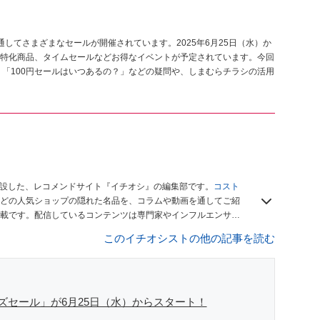
してさまざまなセールが開催されています。2025年6月25日（水）か
特化商品、タイムセールなどお得なイベントが予定されています。今回
 「100円セールはいつあるの？」などの疑問や、しまむらチラシの活用
開設した、レコメンドサイト『イチオシ』の編集部です。
コスト
どの人気ショップの隠れた名品を、コラムや動画を通してご紹
載です。配信しているコンテンツは専門家やインフルエンサー
をお届けしているので、ぜひ
Googleニュースでフォロー
してく
このイチオシストの他の記事を読む
ズセール」が6月25日（水）からスタート！