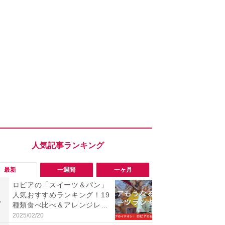
最新
一週間
一ヶ月
ロピアの「スイーツ＆パン」
【Anker】
人気おすすめランキング！19
olixC100
1
1
種類食べ比べ＆アレンジレシ
000円引き
ピ【2025年最新版】
イチオシの
2025/02/20
2026/08/05