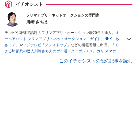
イチオシスト
フリマアプリ・ネットオークションの専門家
川崎 さちえ
テレビや雑誌で話題のフリマアプリ・オークション歴20年の達人。
オ
ールアバウト フリマアプリ・ネットオークション ガイド
。
NHK「あ
さイチ」
や
フジテレビ「ノンストップ」
などの情報番組に出演。
『で
きるfit 節約の達人川崎さちえのポイ活＋クーポン＋メルカリ スマホで
おトク術』（インプレス刊）
、
『「ゆる副業」のはじめかた メルカリ
このイチオシストの他の記事を読む
スマホ1つでスキマ時間に効率的に稼ぐ！』（翔泳社刊）
ほか著書多
数。ブログは
「川崎さちえのごちゃまぜ日記」
。
■経歴：2003年、夫が子育てをするために、突然会社を辞める。翌月
からの給料が０円になり、家にいながら、しかも空いた時間でできる
オークションに目をつける。しかし、取引の仕方がわからずに、まず
は落札者として参加。その後、出品者側にまわり、家の中の物を出品
しまくる。出品する物がほぼなくなってからは、仕入れを経験。ネッ
トオークションを生活の一部に取り入れるべく、「ネットオークショ
ンやフリマアプリは生活のインフラになる」という考えを持つ。また
消費税増税の社会においては、ネットオークションやフリマアプリが
家計の救世主になりえると考え、業者とは違う視点でユーザーとして
参加中。