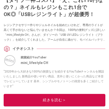
【ダイソー神コスパ】「え、これ110円な
の？」ネイルもレジンもこれ1台で
OK◎「USBレジンライト」が超優秀！
レジンアクセサリー作りやジェルネイルを始めたいけれど、専用のライトが
高くて手が出ないと悩んでいませんか？今回は、100均の便利グッズに詳しい
「mini_lifestyle CH」さんが、ダイソーの「USB UV LEDレジンライト（ブラ
ック）」を紹介してくれました。アームが自在に曲がり、モバイルバッテリ
ーでも使える優れもの。手軽な価格で手に入るので、ハンドメイド初心者の
イチオシスト
方は必見です！
雑貨紹介YouTuber
mini_lifestyle CH
"2020年から大好きな100均の雑貨などを紹介するYouTubeチャンネルを開設
いたしました 新商品や使いやすい商品、意外と使いにくかった商品など本音
でレビューしています 基本、シンプルやモノトーンの雑貨を多くご紹介して
います"
このイチオシストの他の記事を読む
続きを読む＞