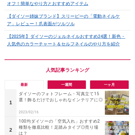
オフ！簡単なやり方とおすすめアイテム
【ダイソー姉妹ブランド】スリーピーの「電動ネイルケ
ア」レビュー！爪表面がツルツル
【2025年】ダイソーのジェルネイルおすすめ24選！新色・
人気色のカラーチャート＆セルフネイルのやり方を紹介
最新
一週間
一ヶ月
ダイソーのフォトフレーム・写真立て15
選！飾るだけでおしゃれなインテリアに◎
1
2023/02/16
100均ダイソーの「空気入れ」おすすめ2
種類を徹底比較！足踏みタイプ◎売り場
2
は？