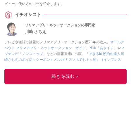
ビュー。使い方のコツを紹介します。
イチオシスト
フリマアプリ・ネットオークションの専門家
川崎 さちえ
テレビや雑誌で話題のフリマアプリ・オークション歴20年の達人。
オールア
バウト フリマアプリ・ネットオークション ガイド
。
NHK「あさイチ」
や
フ
ジテレビ「ノンストップ」
などの情報番組に出演。
『できるfit 節約の達人川
崎さちえのポイ活＋クーポン＋メルカリ スマホでおトク術』（インプレス
刊）
、
『「ゆる副業」のはじめかた メルカリ スマホ1つでスキマ時間に効率
的に稼ぐ！』（翔泳社刊）
ほか著書多数。ブログは
「川崎さちえのごちゃま
続きを読む＞
ぜ日記」
。
■経歴：2003年、夫が子育てをするために、突然会社を辞める。翌月からの
給料が０円になり、家にいながら、しかも空いた時間でできるオークション
に目をつける。しかし、取引の仕方がわからずに、まずは落札者として参
加。その後、出品者側にまわり、家の中の物を出品しまくる。出品する物が
ほぼなくなってからは、仕入れを経験。ネットオークションを生活の一部に
取り入れるべく、「ネットオークションやフリマアプリは生活のインフラに
なる」という考えを持つ。また消費税増税の社会においては、ネットオーク
ションやフリマアプリが家計の救世主になりえると考え、業者とは違う視点
でユーザーとして参加中。