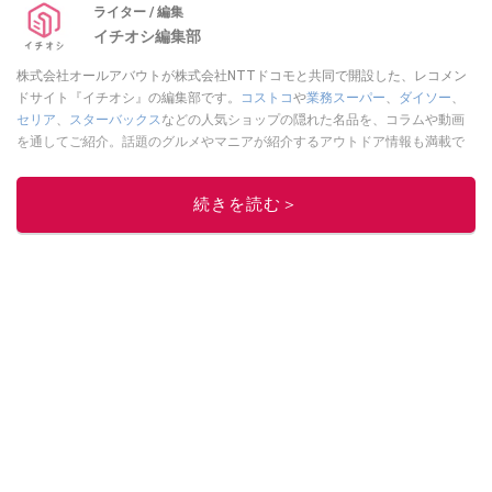
ライター / 編集
気になる疑問をまとめました。
イチオシ編集部
株式会社オールアバウトが株式会社NTTドコモと共同で開設した、レコメン
ドサイト『イチオシ』の編集部です。
コストコ
や
業務スーパー
、
ダイソー
、
セリア
、
スターバックス
などの人気ショップの隠れた名品を、コラムや動画
を通してご紹介。話題のグルメやマニアが紹介するアウトドア情報も満載で
す。配信しているコンテンツは専門家やインフルエンサーが実際に使用して
レビューしています。毎日トレンド情報をお届けしているので、ぜひ
Google
続きを読む＞
ニュースでフォロー
してください！
このイチオシストの他の記事を読む