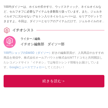
100均ダイソーは、ホイルや爪やすり、ウッドスティック、ネイルオイルな
ど、セルフオフに必要なアイテムを多数取り扱っています。また、ジェルネ
イルオフに欠かせないアセトン入りネイルリムーバーは、セリアでゲットで
きますよ。今回は、ダイソーとセリアのアイテムだけで、ジェルネイルのオ
フにチャレンジ！ ジェルネイルオフの手順とおすすめのアイテムをご紹介し
イチオシスト
ます。気になる口コミも調査しましたよ。
ライター / 編集
イチオシ編集部 ダイソー部
100円ショップのDAISO（ダイソー）
好きの編集部員が、人気商品やおすすめ
商品を発信中。株式会社オールアバウトが株式会社NTTドコモと共同開設し
たレコメンドサイト「イチオシ」では毎日トレンド情報をお届けしていま
す。
Googleニュースでフォロー
してください！
このイチオシストの他の記事を読む
続きを読む＞