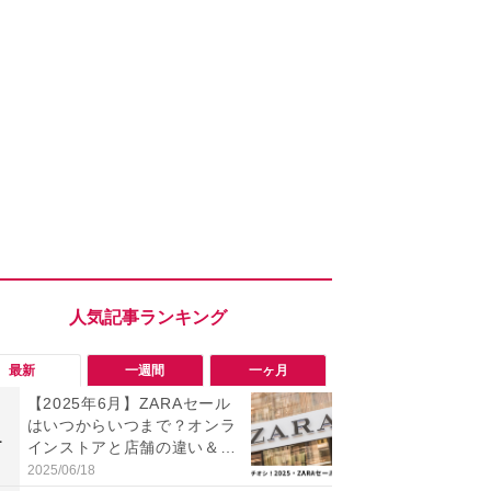
最新
一週間
一ヶ月
【2025年6月】ZARAセール
【Anker】
はいつからいつまで？オンラ
中泊の心配が
1
1
インストアと店舗の違い＆最
でクーポン
終値下げ時期や攻略法まとめ
キャンプに
2025/06/18
2026/08/06