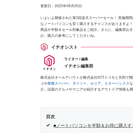
更新日：
2025年09月05日
いよいよ開催された第3回楽天スーパーセール！ 実施期間は、2
なノートパソコンも安く購入するチャンスがありますよ！ 
商品や半額＆セール対象品をご紹介。さらに、編集部おす
ひ、購入の参考にしてくださいね。
イチオシスト
ライター / 編集
イチオシ編集部
株式会社オールアバウトが株式会社NTTドコモと共同で
コ
や
業務スーパー
、
ダイソー
、
セリア
、
スターバックス
な
介。話題のグルメやマニアが紹介するアウトドア情報も満
が実際に使用してレビューしています。毎日トレンド情報
ださい！
目次
■ノートパソコンを半額＆お得に購入す