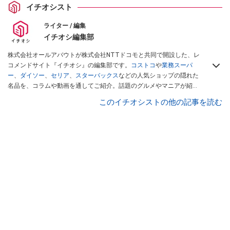
イチオシスト
ライター / 編集
イチオシ編集部
株式会社オールアバウトが株式会社NTTドコモと共同で開設した、レ
コメンドサイト『イチオシ』の編集部です。
コストコ
や
業務スーパ
ー
、
ダイソー
、
セリア
、
スターバックス
などの人気ショップの隠れた
名品を、コラムや動画を通してご紹介。話題のグルメやマニアが紹介
するアウトドア情報も満載です。配信しているコンテンツは専門家や
このイチオシストの他の記事を読む
インフルエンサーが実際に使用してレビューしています。毎日トレン
ド情報をお届けしているので、ぜひ
Googleニュースでフォロー
してく
ださい！