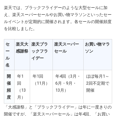
楽天では、ブラックフライデーのような大型セールに加
え、楽天スーパーセールやお買い物マラソンといったセー
ルイベントが定期的に開催されます。各セールの開催頻度
を比較しました。
セ
楽天大
楽天ブラ
楽天スーパー
お買い物マラ
ー
感謝祭
ックフラ
セール
ソン
ル
イデー
名
開
年1
年1回
年4回（3月・
ほぼ毎月1～
催
回
（11月）
6月・9月・
2回不定期で
頻
（13
13月）
開催
度
月）
「大感謝祭」と「ブラックフライデー」は年に一度きりの
開催ですが、「楽天スーパーセール」は年4回、「お買い