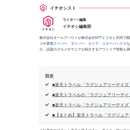
イチオシスト
ライター / 編集
イチオシ編集部
株式会社オールアバウトが株式会社NTTドコモと共同で
コ
や
業務スーパー
、
ダイソー
、
セリア
、
スターバックス
な
介。話題のグルメやマニアが紹介するアウトドア情報も満
が実際に使用してレビューしています。毎日トレンド情報
ださい！
目次
■楽天トラベル「ラグジュアリーデイズ
■楽天トラベルの「ラグジュアリーデイズ
■楽天トラベル「ラグジュアリーデイズ
■【まとめ】楽天トラベル「ラグジュア