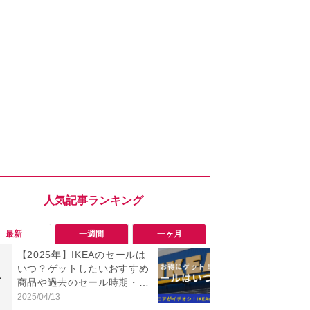
最新
一週間
一ヶ月
【2025年】IKEAのセールは
指先に吸い
いつ？ゲットしたいおすすめ
打鍵感！【ロ
1
1
商品や過去のセール時期・Am
Keys S」
azon楽天セールも紹介！
間のPC作業
2025/04/13
2026/08/02