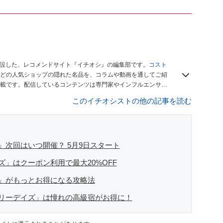
開設した、レコメンドサイト『イチオシ』の編集部です。
コスト
どの人気ショップの隠れた名品を、コラムや動画を通してご紹
載です。配信しているコンテンツは専門家やインフルエンサー
をお届けしているので、ぜひ
Googleニュースでフォロー
してく
このイチオシストの他の記事を読む
」次回はいつ開催？ 5月9日スタート
」はクーポン利用で最大20%OFF
」がもっとお得になる攻略法
リーデイズ」は憧れの高級宿がお得に！