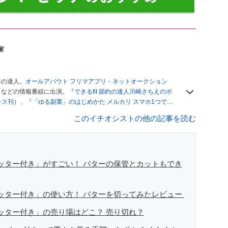
家
年の達人。
オールアバウト フリマアプリ・ネットオークション
」
などの情報番組に出演。
『できるfit 節約の達人川崎さちえのポ
レス刊）
、
『「ゆる副業」のはじめかた メルカリ スマホ1つでス
ブログは
「川崎さちえのごちゃまぜ日記」
。
このイチオシストの他の記事を読む
辞める。翌月からの給料が０円になり、家にいながら、しかも空
引の仕方がわからずに、まずは落札者として参加。その後、出
がほぼなくなってからは、仕入れを経験。ネットオークション
フリマアプリは生活のインフラになる」という考えを持つ。ま
リマアプリが家計の救世主になりえると考え、業者とは違う視
カッター付き」がすごい！ バターの保管とカットもでき
カッター付き」の使い方！ バターを切ってみたレビュー
カッター付き」の売り場はどこ？ 売り切れ？