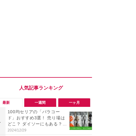
最新
一週間
一ヶ月
100均セリアの「パラコー
「会計時に
ド」おすすめ3選！ 売り場は
たい」「お
1
1
どこ？ ダイソーにもある？
【セブン】お
色・長さ・太さも種類豊富
リンク1本が
2024/12/29
2026/08/08