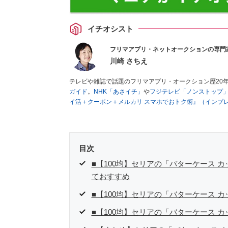
イチオシスト
フリマアプリ・ネットオークションの専門
川崎 さちえ
テレビや雑誌で話題のフリマアプリ・オークション歴20
ガイド
。
NHK「あさイチ」
や
フジテレビ「ノンストップ
イ活＋クーポン＋メルカリ スマホでおトク術』（インプ
キマ時間に効率的に稼ぐ！』（翔泳社刊）
ほか著書多数。
■経歴：2003年、夫が子育てをするために、突然会社を
いた時間でできるオークションに目をつける。しかし、取
品者側にまわり、家の中の物を出品しまくる。出品する物
目次
を生活の一部に取り入れるべく、「ネットオークションや
た消費税増税の社会においては、ネットオークションやフ
■【100均】セリアの「バターケース 
点でユーザーとして参加中。
ておすすめ
■【100均】セリアの「バターケース 
■【100均】セリアの「バターケース 