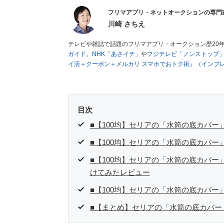
フリマアプリ・ネットオークションの専門
川崎 さちえ
テレビや雑誌で話題のフリマアプリ・オークション歴20
ガイド
。
NHK「あさイチ」
や
フジテレビ「ノンストップ
イ活＋クーポン＋メルカリ スマホでおトク術』（インプ
キマ時間に効率的に稼ぐ！』（翔泳社刊）
ほか著書多数。
■経歴：2003年、夫が子育てをするために、突然会社を
いた時間でできるオークションに目をつける。しかし、取
品者側にまわり、家の中の物を出品しまくる。出品する物
目次
を生活の一部に取り入れるべく、「ネットオークションや
た消費税増税の社会においては、ネットオークションやフ
■【100均】セリアの「水筒の底カバ
点でユーザーとして参加中。
■【100均】セリアの「水筒の底カバー
■【100均】セリアの「水筒の底カバ
けてみたレビュー
■【100均】セリアの「水筒の底カバー
■【まとめ】セリアの「水筒の底カバー