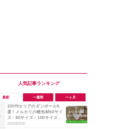
最新
一週間
一ヶ月
100均セリアのダンボール6
「ヤバい！
選！メルカリの梱包材60サイ
った…」と
1
1
ズ・80サイズ・100サイズに
【7月30日G
も対応、収納にも便利
更】内容を
2025/03/16
2026/07/31