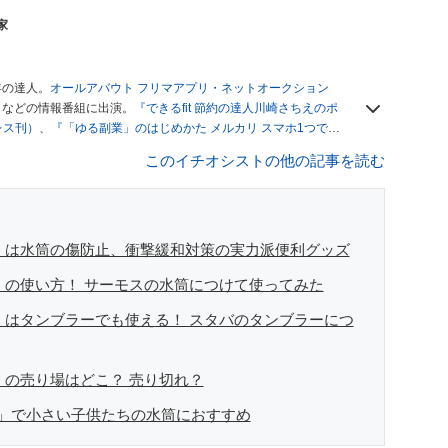
家
年の達人。
オールアバウト フリマアプリ・ネットオークション
」
などの情報番組に出演。
『できるfit 節約の達人川崎さちえのポ
レス刊）
、
『「ゆる副業」のはじめかた メルカリ スマホ1つでス
ブログは
「川崎さちえのごちゃまぜ日記」
。
このイチオシストの他の記事を読む
辞める。翌月からの給料が０円になり、家にいながら、しかも空
引の仕方がわからずに、まずは落札者として参加。その後、出
がほぼなくなってからは、仕入れを経験。ネットオークション
フリマアプリは生活のインフラになる」という考えを持つ。ま
リマアプリが家計の救世主になりえると考え、業者とは違う視
ー」は水筒の傷防止、衝撃緩和対策の実力派便利グッズ
」の使い方！ サーモスの水筒につけて使ってみた
ー」はタンブラーでも使える！ スタバのタンブラーにつ
」の売り場はどこ？ 売り切れ？
」で小さい子供たちの水筒におすすめ