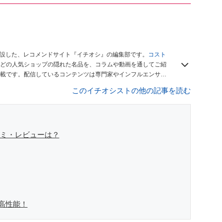
開設した、レコメンドサイト『イチオシ』の編集部です。
コスト
どの人気ショップの隠れた名品を、コラムや動画を通してご紹
載です。配信しているコンテンツは専門家やインフルエンサー
をお届けしているので、ぜひ
Googleニュースでフォロー
してく
このイチオシストの他の記事を読む
口コミ・レビューは？
は高性能！