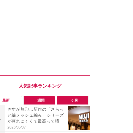
最新
一週間
一ヶ月
さすが無印…新作の「さらっ
【評価4以上】M
と綿メッシュ編み」シリーズ
JOR V」
1
1
が蒸れにくくて最高って噂
力のサウン
リーがイチ
2026/05/07
2026/08/03