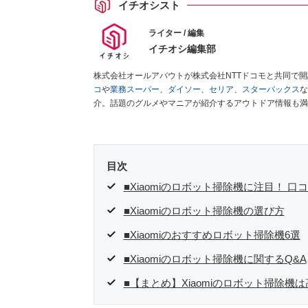
イチオシスト
ライター / 編集
イチオシ編集部
株式会社オールアバウトが株式会社NTTドコモと共同で
コ
や
業務スーパー
、
ダイソー
、
セリア
、
スターバックス
な
介。話題のグルメやマニアが紹介するアウトドア情報も満
が実際に使用してレビューしています。毎日トレンド情報
ださい！
目次
■Xiaomiのロボット掃除機に注目！ 
■Xiaomiのロボット掃除機の選び方
■Xiaomiのおすすめロボット掃除機6選
■Xiaomiのロボット掃除機に関するQ&A
■【まとめ】Xiaomiのロボット掃除機