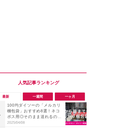
最新
一週間
一ヶ月
100均ダイソーの「メルカリ
「ヤバい！
梱包袋」おすすめ8選！ネコ
った…」と
1
1
ポス用◎そのまま送れるの
【7月30日G
は？
更】内容を
2025/04/08
2026/07/31