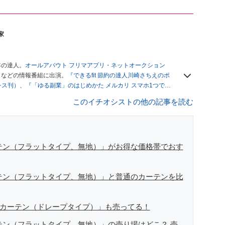
家
年の達人。
オールアバウト フリマアプリ・ネットオークション
」
などの情報番組に出演。
『できるfit 節約の達人川崎さちえのポ
レス刊）
、
『「ゆる副業」のはじめかた メルカリ スマホ1つでス
ブログは
「川崎さちえのごちゃまぜ日記」
。
このイチオシストの他の記事を読む
辞める。翌月からの給料が０円になり、家にいながら、しかも空
引の仕方がわからずに、まずは落札者として参加。その後、出
がほぼなくなってからは、仕入れを経験。ネットオークション
フリマアプリは生活のインフラになる」という考えを持つ。ま
リマアプリが家計の救世主になりえると考え、業者とは違う視
ーテン（フラットタイプ、無地）」がお得な価格帯でおす
ーテン（フラットタイプ、無地）」と普通のカーテンを比
裏地カーテン（ドレープタイプ）」も売ってる！
ーテン（フラットタイプ、無地）」の売り場はどこ？ 売