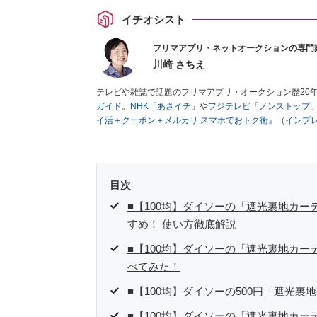
イチオシスト
フリマアプリ・ネットオークションの専門
川崎 さちえ
テレビや雑誌で話題のフリマアプリ・オークション歴20
ガイド
。
NHK「あさイチ」
や
フジテレビ「ノンストップ
イ活＋クーポン＋メルカリ スマホでおトク術』（インプ
キマ時間に効率的に稼ぐ！』（翔泳社刊）
ほか著書多数。
■経歴：2003年、夫が子育てをするために、突然会社を
いた時間でできるオークションに目をつける。しかし、取
品者側にまわり、家の中の物を出品しまくる。出品する物
目次
を生活の一部に取り入れるべく、「ネットオークションや
た消費税増税の社会においては、ネットオークションやフ
■【100均】ダイソーの「遮光裏地カ
点でユーザーとして参加中。
すめ！ 使い方徹底解説
■【100均】ダイソーの「遮光裏地カ
べてみた！
■【100均】ダイソーの500円「遮光
■【100均】ダイソーの「遮光裏地カ