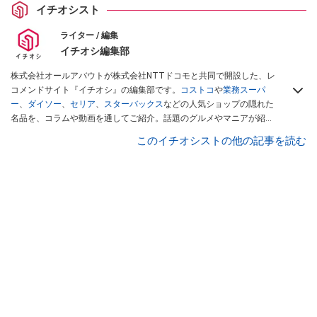
イチオシスト
ライター / 編集
イチオシ編集部
株式会社オールアバウトが株式会社NTTドコモと共同で開設した、レ
コメンドサイト『イチオシ』の編集部です。
コストコ
や
業務スーパ
ー
、
ダイソー
、
セリア
、
スターバックス
などの人気ショップの隠れた
名品を、コラムや動画を通してご紹介。話題のグルメやマニアが紹介
するアウトドア情報も満載です。配信しているコンテンツは専門家や
このイチオシストの他の記事を読む
インフルエンサーが実際に使用してレビューしています。毎日トレン
ド情報をお届けしているので、ぜひ
Googleニュースでフォロー
してく
ださい！