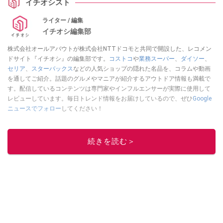
イチオシスト
ライター / 編集
イチオシ編集部
株式会社オールアバウトが株式会社NTTドコモと共同で開設した、レコメン
ドサイト『イチオシ』の編集部です。
コストコ
や
業務スーパー
、
ダイソー
、
セリア
、
スターバックス
などの人気ショップの隠れた名品を、コラムや動画
を通してご紹介。話題のグルメやマニアが紹介するアウトドア情報も満載で
す。配信しているコンテンツは専門家やインフルエンサーが実際に使用して
レビューしています。毎日トレンド情報をお届けしているので、ぜひ
Google
ニュースでフォロー
してください！
このイチオシストの他の記事を読む
続きを読む＞