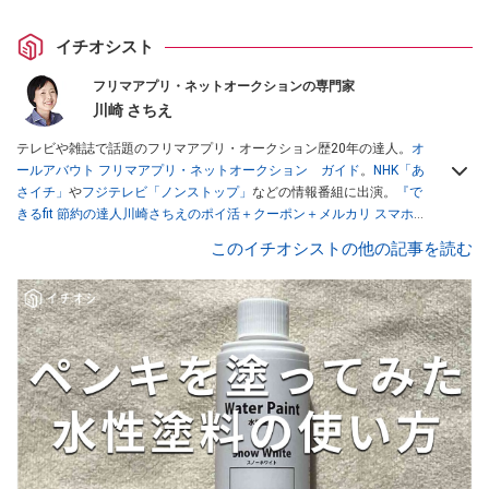
イチオシスト
フリマアプリ・ネットオークションの専門家
川崎 さちえ
テレビや雑誌で話題のフリマアプリ・オークション歴20年の達人。
オ
ールアバウト フリマアプリ・ネットオークション ガイド
。
NHK「あ
さイチ」
や
フジテレビ「ノンストップ」
などの情報番組に出演。
『で
きるfit 節約の達人川崎さちえのポイ活＋クーポン＋メルカリ スマホで
おトク術』（インプレス刊）
、
『「ゆる副業」のはじめかた メルカリ
このイチオシストの他の記事を読む
スマホ1つでスキマ時間に効率的に稼ぐ！』（翔泳社刊）
ほか著書多
数。ブログは
「川崎さちえのごちゃまぜ日記」
。
■経歴：2003年、夫が子育てをするために、突然会社を辞める。翌月
からの給料が０円になり、家にいながら、しかも空いた時間でできる
オークションに目をつける。しかし、取引の仕方がわからずに、まず
は落札者として参加。その後、出品者側にまわり、家の中の物を出品
しまくる。出品する物がほぼなくなってからは、仕入れを経験。ネッ
トオークションを生活の一部に取り入れるべく、「ネットオークショ
ンやフリマアプリは生活のインフラになる」という考えを持つ。また
消費税増税の社会においては、ネットオークションやフリマアプリが
家計の救世主になりえると考え、業者とは違う視点でユーザーとして