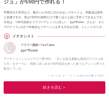
ジュ」が550円で作れる！
卒業式や入学式など、春のハレの日に欠かせないコサージュ。市販品は意外
と高価ですが、実は100均の材料だけで驚くほど上品に手作りできるんです。
今回は、100均花材のフラワーアレンジに詳しい「pyu*flower」さんが、セリ
アのアイテム5点で本格的なコサージュを作る方法を伝授。トレンドのリボン
を取り入れた、初心者でも失敗しないオシャレなアクセサリーの作り方を詳
イチオシスト
しくご紹介します。
フラワー講師 / YouTuber
pyu*flower
アーティフィシャルフラワー歴18年。「日々を彩る素敵な造花のアイテム作
り方」をテーマに、気軽に楽しめる100均造花を使った様々なアレンジ作りを
配信している。
このイチオシストの他の記事を読む
続きを読む＞