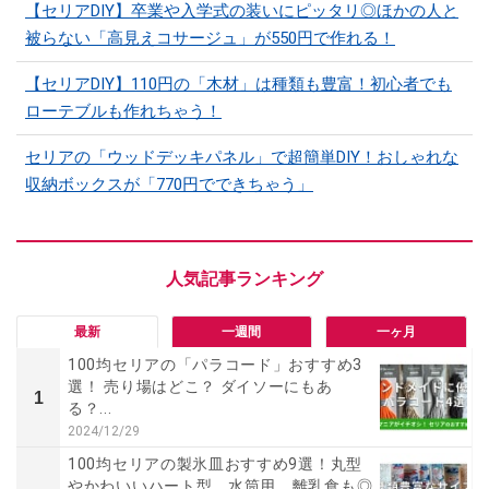
【セリアDIY】卒業や入学式の装いにピッタリ◎ほかの人と
被らない「高見えコサージュ」が550円で作れる！
【セリアDIY】110円の「木材」は種類も豊富！初心者でも
ローテブルも作れちゃう！
セリアの「ウッドデッキパネル」で超簡単DIY！おしゃれな
収納ボックスが「770円でできちゃう」
最新
一週間
一ヶ月
100均セリアの「パラコード」おすすめ3
選！ 売り場はどこ？ ダイソーにもあ
1
る？...
2024/12/29
100均セリアの製氷皿おすすめ9選！丸型
やかわいいハート型、水筒用、離乳食も◎