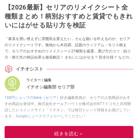
【2026最新】セリアのリメイクシート全
種類まとめ！柄別おすすめと賃貸でもきれ
いにはがせる貼り方を検証
「家具を買い替えずに雰囲気を変えたい」そんな願いを叶えるのが、セリア
のリメイクシートです。無地から木目調、話題のウィリアム・モリス柄ま
で、セリアのおすすめのリメイクシート27種類を厳選。選び方のコツ・貼り
方・耐久性の検証結果も徹底解説！ きれいにはがせる？ 防水仕様？ などの気
になる情報も！ リメイクシートを試したいという方は、ぜひチェックしてみ
イチオシスト
てくださいね。
ライター / 編集
イチオシ編集部 セリア部
100円ショップのSeria（セリア）
好き編集部員が、セリアの人気商品やおす
すめ商品を発信中。株式会社オールアバウトが株式会社NTTドコモと共同開
設したレコメンドサイト「イチオシ」では毎日トレンド情報をお届けしてい
ます。
Googleニュースでフォロー
してください！
このイチオシストの他の記事を読む
続きを読む＞