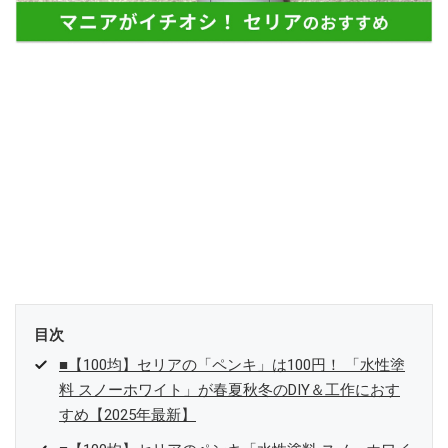
参加中。
目次
■【100均】セリアの「ペンキ」は100円！ 「水性塗
料 スノーホワイト」が春夏秋冬のDIY＆工作におす
すめ【2025年最新】