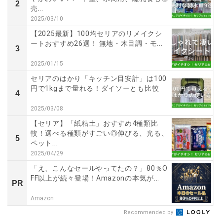
2
売...
2025/03/10
【2025最新】100均セリアのリメイクシ
ートおすすめ26選！ 無地・木目調・モ...
3
2025/01/15
セリアのはかり「キッチン目安計」は100
円で1kgまで量れる！ダイソーとも比較
4
2025/03/08
【セリア】「紙粘土」おすすめ4種類比
較！選べる種類がすごい◎伸びる、光る、
5
ペット...
2025/04/29
「え、こんなセールやってたの？」80％O
FF以上が続々登場！Amazonの本気が...
PR
Amazon
Recommended by