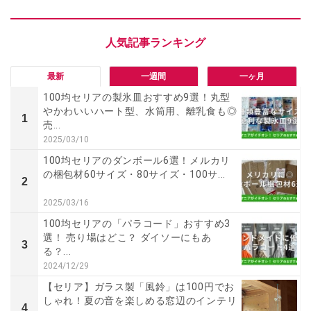
最新
一週間
一ヶ月
100均セリアの製氷皿おすすめ9選！丸型
やかわいいハート型、水筒用、離乳食も◎
1
売...
2025/03/10
100均セリアのダンボール6選！メルカリ
の梱包材60サイズ・80サイズ・100サ...
2
2025/03/16
100均セリアの「パラコード」おすすめ3
選！ 売り場はどこ？ ダイソーにもあ
3
る？...
2024/12/29
【セリア】ガラス製「風鈴」は100円でお
しゃれ！夏の音を楽しめる窓辺のインテリ
4