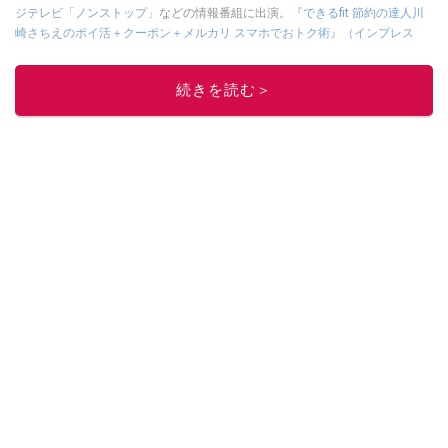
ジテレビ「ノンストップ」
などの情報番組に出演。
『できるfit 節約の達人川
崎さちえのポイ活＋クーポン＋メルカリ スマホでおトク術』（インプレス
刊）
、
『「ゆる副業」のはじめかた メルカリ スマホ1つでスキマ時間に効率
的に稼ぐ！』（翔泳社刊）
ほか著書多数。ブログは
「川崎さちえのごちゃま
続きを読む＞
ぜ日記」
。
■経歴：2003年、夫が子育てをするために、突然会社を辞める。翌月からの
給料が０円になり、家にいながら、しかも空いた時間でできるオークション
に目をつける。しかし、取引の仕方がわからずに、まずは落札者として参
加。その後、出品者側にまわり、家の中の物を出品しまくる。出品する物が
ほぼなくなってからは、仕入れを経験。ネットオークションを生活の一部に
取り入れるべく、「ネットオークションやフリマアプリは生活のインフラに
なる」という考えを持つ。また消費税増税の社会においては、ネットオーク
ションやフリマアプリが家計の救世主になりえると考え、業者とは違う視点
でユーザーとして参加中。
このイチオシストの他の記事を読む