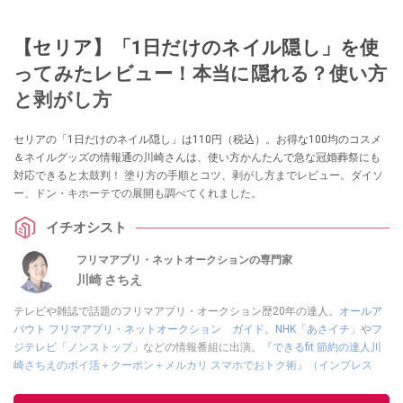
【セリア】「1日だけのネイル隠し」を使
ってみたレビュー！本当に隠れる？使い方
と剥がし方
セリアの「1日だけのネイル隠し」は110円（税込）。お得な100均のコスメ
＆ネイルグッズの情報通の川崎さんは、使い方かんたんで急な冠婚葬祭にも
対応できると太鼓判！ 塗り方の手順とコツ、剥がし方までレビュー。ダイソ
ー、ドン・キホーテでの展開も調べてくれました。
イチオシスト
フリマアプリ・ネットオークションの専門家
川崎 さちえ
テレビや雑誌で話題のフリマアプリ・オークション歴20年の達人。
オールア
バウト フリマアプリ・ネットオークション ガイド
。
NHK「あさイチ」
や
フ
ジテレビ「ノンストップ」
などの情報番組に出演。
『できるfit 節約の達人川
崎さちえのポイ活＋クーポン＋メルカリ スマホでおトク術』（インプレス
刊）
、
『「ゆる副業」のはじめかた メルカリ スマホ1つでスキマ時間に効率
的に稼ぐ！』（翔泳社刊）
ほか著書多数。ブログは
「川崎さちえのごちゃま