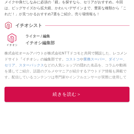
メイクや身だしなみに必須の「鏡」を探すなら、セリアがおすすめ。今回
は、ビッグサイズから拡大鏡、かわいいデザインまで、豊富な種類から「こ
れだ！」が見つかるおすすめ7選をご紹介。売り場情報も！
イチオシスト
ライター / 編集
イチオシ編集部
株式会社オールアバウトが株式会社NTTドコモと共同で開設した、レコメン
ドサイト『イチオシ』の編集部です。
コストコ
や
業務スーパー
、
ダイソー
、
セリア
、
スターバックス
などの人気ショップの隠れた名品を、コラムや動画
を通してご紹介。話題のグルメやマニアが紹介するアウトドア情報も満載で
す。配信しているコンテンツは専門家やインフルエンサーが実際に使用して
レビューしています。毎日トレンド情報をお届けしているので、ぜひ
Google
ニュースでフォロー
してください！
続きを読む＞
このイチオシストの他の記事を読む