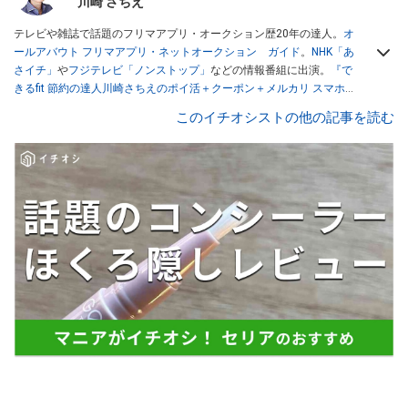
川崎 さちえ
テレビや雑誌で話題のフリマアプリ・オークション歴20年の達人。
オ
ールアバウト フリマアプリ・ネットオークション ガイド
。
NHK「あ
さイチ」
や
フジテレビ「ノンストップ」
などの情報番組に出演。
『で
きるfit 節約の達人川崎さちえのポイ活＋クーポン＋メルカリ スマホで
おトク術』（インプレス刊）
、
『「ゆる副業」のはじめかた メルカリ
このイチオシストの他の記事を読む
スマホ1つでスキマ時間に効率的に稼ぐ！』（翔泳社刊）
ほか著書多
数。ブログは
「川崎さちえのごちゃまぜ日記」
。
■経歴：2003年、夫が子育てをするために、突然会社を辞める。翌月
からの給料が０円になり、家にいながら、しかも空いた時間でできる
オークションに目をつける。しかし、取引の仕方がわからずに、まず
は落札者として参加。その後、出品者側にまわり、家の中の物を出品
しまくる。出品する物がほぼなくなってからは、仕入れを経験。ネッ
トオークションを生活の一部に取り入れるべく、「ネットオークショ
ンやフリマアプリは生活のインフラになる」という考えを持つ。また
消費税増税の社会においては、ネットオークションやフリマアプリが
家計の救世主になりえると考え、業者とは違う視点でユーザーとして
参加中。