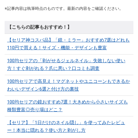
※記事内容は執筆時点のものです。最新の内容をご確認ください。
【こちらの記事もおすすめ！】
【セリア神コスパ品】「鏡・ミラー」おすすめ7選はどれも
110円で買える！サイズ・機能・デザインも豊富
100均セリアの「剥がせるジェルネイル」失敗しない使い
方！すぐ剥がれる？爪に悪い？口コミも調査
100均セリアで高見え！マグネットやユニコーンもできるか
わいいデザイン6選と付け方の裏技
100均セリアの鏡おすすめ7選！大きめから小さいサイズも
種類豊富◎売り場はどこ？
【セリア】「1日だけのネイル隠し」を使ってみたレビュ
ー！本当に隠れる？使い方と剥がし方