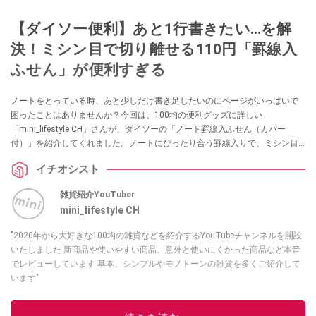
【ダイソー便利】あと1行書きたい…を解
決！ミシン目で切り離せる110円「罫線入
ふせん」が便利すぎる
ノートをとっている時、あと少しだけ書き足したいのにページがいっぱいで
困ったことはありませんか？今回は、100均の便利グッズに詳しい
「mini_lifestyle CH」さんが、ダイソーの「ノート罫線入ふせん（カバー
付）」を紹介してくれました。ノートにぴったり合う罫線入りで、ミシン目
で切り離してメモとしても使える優れものです。勉強や仕事でノートを綺麗
イチオシスト
にまとめたい方は必見です！
雑貨紹介YouTuber
mini_lifestyle CH
"2020年から大好きな100均の雑貨などを紹介するYouTubeチャンネルを開設
いたしました 新商品や使いやすい商品、意外と使いにくかった商品など本音
でレビューしています 基本、シンプルやモノトーンの雑貨を多くご紹介して
います"
このイチオシストの他の記事を読む