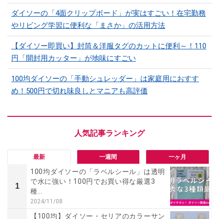
ダイソーの「4面クリップボード」が実はすごい！在宅勤務
やリビング学習に便利な「まさか」の活用方法
【ダイソー即買い】封筒＆洋服タグのカットに便利～！110
円「開封用カッター」が地味にすごい
100均ダイソーの「手動シュレッダー」は家庭用におすす
め！500円で切れ味良しとマニアも高評価
最新
一週間
一ヶ月
100均ダイソーの「ラベルシール」は透明
で水に強い！100円でお買い得な厳選3
1
種...
2024/11/08
【100均】ダイソー・セリアのカラーサン