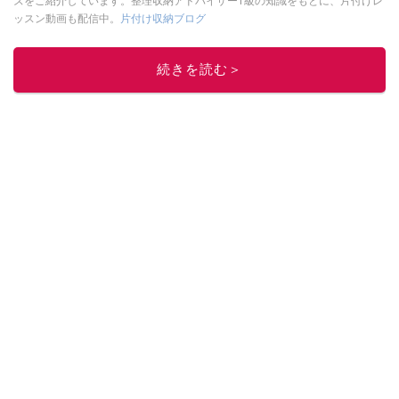
ズをご紹介しています。整理収納アドバイザー1級の知識をもとに、片付けレ
ッスン動画も配信中。
片付け収納ブログ
このイチオシストの他の記事を読む
続きを読む＞