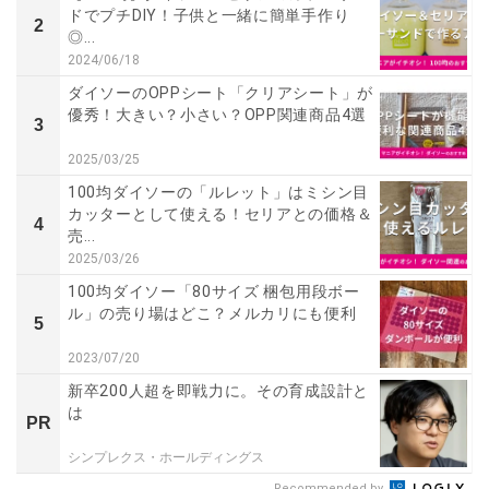
ドでプチDIY！子供と一緒に簡単手作り
2
◎...
2024/06/18
ダイソーのOPPシート「クリアシート」が
優秀！大きい？小さい？OPP関連商品4選
3
2025/03/25
100均ダイソーの「ルレット」はミシン目
カッターとして使える！セリアとの価格＆
4
売...
2025/03/26
100均ダイソー「80サイズ 梱包用段ボー
ル」の売り場はどこ？メルカリにも便利
5
2023/07/20
新卒200人超を即戦力に。その育成設計と
は
PR
シンプレクス・ホールディングス
Recommended by