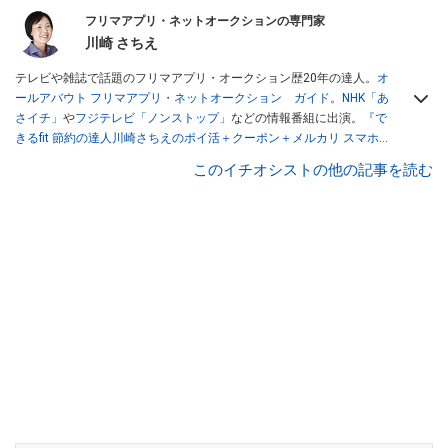
フリマアプリ・ネットオークションの専門家
川崎 さちえ
テレビや雑誌で話題のフリマアプリ・オークション歴20年の達人。
オ
ールアバウト フリマアプリ・ネットオークション ガイド
。
NHK「あ
さイチ」
や
フジテレビ「ノンストップ」
などの情報番組に出演。
『で
きるfit 節約の達人川崎さちえのポイ活＋クーポン＋メルカリ スマホで
おトク術』（インプレス刊）
、
『「ゆる副業」のはじめかた メルカリ
このイチオシストの他の記事を読む
スマホ1つでスキマ時間に効率的に稼ぐ！』（翔泳社刊）
ほか著書多
数。ブログは
「川崎さちえのごちゃまぜ日記」
。
■経歴：2003年、夫が子育てをするために、突然会社を辞める。翌月
からの給料が０円になり、家にいながら、しかも空いた時間でできる
オークションに目をつける。しかし、取引の仕方がわからずに、まず
は落札者として参加。その後、出品者側にまわり、家の中の物を出品
しまくる。出品する物がほぼなくなってからは、仕入れを経験。ネッ
トオークションを生活の一部に取り入れるべく、「ネットオークショ
ンやフリマアプリは生活のインフラになる」という考えを持つ。また
消費税増税の社会においては、ネットオークションやフリマアプリが
家計の救世主になりえると考え、業者とは違う視点でユーザーとして
参加中。