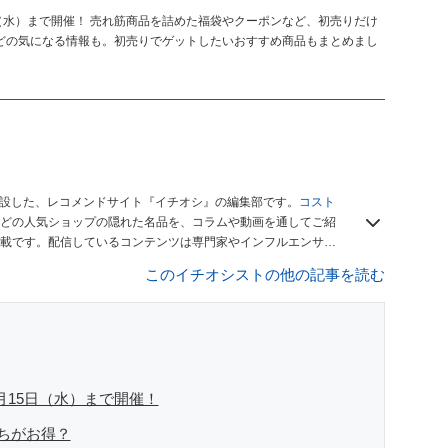
日（水）まで開催！ 売れ筋商品を詰めた福袋やクーポンなど、初売りだけ
などの気になる情報も。初売りでゲットしたいおすすめ商品もまとめまし
開設した、レコメンドサイト『イチオシ』の編集部です。
コスト
どの人気ショップの隠れた名品を、コラムや動画を通してご紹
載です。配信しているコンテンツは専門家やインフルエンサー
をお届けしているので、ぜひ
Googleニュースでフォロー
してく
このイチオシストの他の記事を読む
月15日（水）まで開催！
ちがお得？