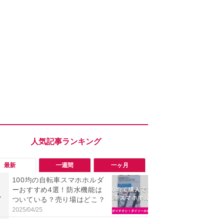
最新
一週間
一ヶ月
100均の自転車スマホホルダ
【Anker】
ーおすすめ4選！防水機能は
olixC100
1
1
ついている？売り場はどこ？
000円引き
イチオシの
2025/04/25
2026/08/05