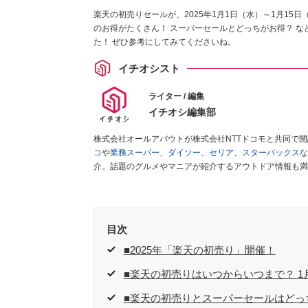
楽天の初売りセールが、2025年1月1日（水）～1月15
のお得がたくさん！ スーパーセールとどっちがお得？ 
た！ ぜひ参考にしてみてくださいね。
イチオシスト
ライター / 編集
イチオシ編集部
株式会社オールアバウトが株式会社NTTドコモと共同で
コ
や
業務スーパー
、
ダイソー
、
セリア
、
スターバックス
な
介。話題のグルメやマニアが紹介するアウトドア情報も満
が実際に使用してレビューしています。毎日トレンド情報
ださい！
目次
■2025年「楽天の初売り」開催！
■楽天の初売りはいつからいつまで？ 1
■楽天の初売りとスーパーセールはどっ