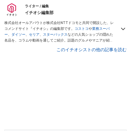
ライター / 編集
イチオシ編集部
株式会社オールアバウトが株式会社NTTドコモと共同で開設した、レ
コメンドサイト『イチオシ』の編集部です。
コストコ
や
業務スーパ
ー
、
ダイソー
、
セリア
、
スターバックス
などの人気ショップの隠れた
名品を、コラムや動画を通してご紹介。話題のグルメやマニアが紹介
するアウトドア情報も満載です。配信しているコンテンツは専門家や
このイチオシストの他の記事を読む
インフルエンサーが実際に使用してレビューしています。毎日トレン
ド情報をお届けしているので、ぜひ
Googleニュースでフォロー
してく
ださい！