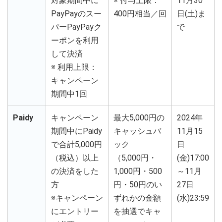
対象期間中に
※ 付与上限：
11月30
PayPayのスー
400円相当／回
日(土)ま
パーPayPayク
で
ーポンを利用
して決済
※ 利用上限：
キャンペーン
期間中1回
Paidy
キャンペーン
最大5,000円の
2024年
期間中にPaidy
キャッシュバ
11月15
で合計5,000円
ック
日
（税込）以上
（5,000円・
(金)17:00
の決済をした
1,000円・500
～11月
方
円・50円のい
27日
※キャンペーン
ずれかの金額
(水)23:59
にエントリー
を抽選でキャ