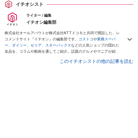
イチオシスト
ライター / 編集
イチオシ編集部
株式会社オールアバウトが株式会社NTTドコモと共同で開設した、レ
コメンドサイト『イチオシ』の編集部です。
コストコ
や
業務スーパ
ー
、
ダイソー
、
セリア
、
スターバックス
などの人気ショップの隠れた
名品を、コラムや動画を通してご紹介。話題のグルメやマニアが紹介
するアウトドア情報も満載です。配信しているコンテンツは専門家や
このイチオシストの他の記事を読む
インフルエンサーが実際に使用してレビューしています。毎日トレン
ド情報をお届けしているので、ぜひ
Googleニュースでフォロー
してく
ださい！