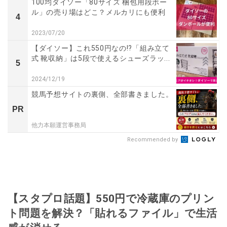
100均ダイソー「80サイズ 梱包用段ボー
ル」の売り場はどこ？メルカリにも便利
4
2023/07/20
【ダイソー】これ550円なの!?「組み立て
式 靴収納」は5段で使えるシューズラッ...
5
2024/12/19
競馬予想サイトの裏側、全部書きました。
PR
他力本願運営事務局
Recommended by
【スタプロ話題】550円で冷蔵庫のプリン
ト問題を解決？「貼れるファイル」で生活