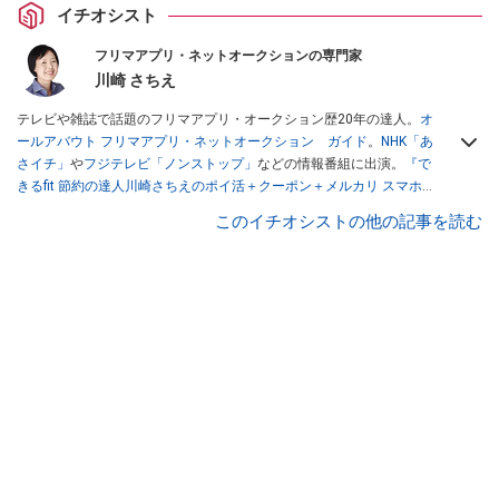
イチオシスト
フリマアプリ・ネットオークションの専門家
川崎 さちえ
テレビや雑誌で話題のフリマアプリ・オークション歴20年の達人。
オ
ールアバウト フリマアプリ・ネットオークション ガイド
。
NHK「あ
さイチ」
や
フジテレビ「ノンストップ」
などの情報番組に出演。
『で
きるfit 節約の達人川崎さちえのポイ活＋クーポン＋メルカリ スマホで
おトク術』（インプレス刊）
、
『「ゆる副業」のはじめかた メルカリ
このイチオシストの他の記事を読む
スマホ1つでスキマ時間に効率的に稼ぐ！』（翔泳社刊）
ほか著書多
数。ブログは
「川崎さちえのごちゃまぜ日記」
。
■経歴：2003年、夫が子育てをするために、突然会社を辞める。翌月
からの給料が０円になり、家にいながら、しかも空いた時間でできる
オークションに目をつける。しかし、取引の仕方がわからずに、まず
は落札者として参加。その後、出品者側にまわり、家の中の物を出品
しまくる。出品する物がほぼなくなってからは、仕入れを経験。ネッ
トオークションを生活の一部に取り入れるべく、「ネットオークショ
ンやフリマアプリは生活のインフラになる」という考えを持つ。また
消費税増税の社会においては、ネットオークションやフリマアプリが
家計の救世主になりえると考え、業者とは違う視点でユーザーとして
参加中。