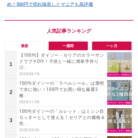
め！500円で切れ味良しとマニアも高評価
最新
一週間
一ヶ月
【100均】ダイソー・セリアのカラーサン
ドでプチDIY！子供と一緒に簡単手作り
1
◎...
2024/06/18
100均ダイソーの「ラベルシール」は透明
で水に強い！100円でお買い得な厳選3
2
種...
2024/11/08
100均ダイソーの「ルレット」はミシン目
カッターとして使える！セリアとの価格＆
3
売...
2025/03/26