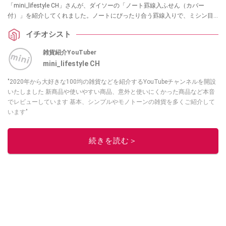
「mini_lifestyle CH」さんが、ダイソーの「ノート罫線入ふせん（カバー
付）」を紹介してくれました。ノートにぴったり合う罫線入りで、ミシン目
で切り離してメモとしても使える優れものです。勉強や仕事でノートを綺麗
イチオシスト
にまとめたい方は必見です！
雑貨紹介YouTuber
mini_lifestyle CH
"2020年から大好きな100均の雑貨などを紹介するYouTubeチャンネルを開設
いたしました 新商品や使いやすい商品、意外と使いにくかった商品など本音
でレビューしています 基本、シンプルやモノトーンの雑貨を多くご紹介して
います"
このイチオシストの他の記事を読む
続きを読む＞