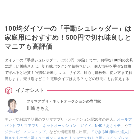
100均ダイソーの「手動シュレッダー」は
家庭用におすすめ！500円で切れ味良しと
マニアも高評価
ダイソーの「手動シュレッダー」は550円（税込）です。お得な100均の文具
に詳しい川崎さんは、切れ味バツグンで気持ちいい、個人情報を手頃な価格
で守れると絶賛！ 実際に細断しつつ、サイズ、対応可能枚数、使い方まで解
説します。売り場はどこ？ 電動タイプはある？ などの疑問にもお答えするの
で参考にしてみてくださいね。
イチオシスト
フリマアプリ・ネットオークションの専門家
川崎 さちえ
テレビや雑誌で話題のフリマアプリ・オークション歴20年の達人。
オールア
バウト フリマアプリ・ネットオークション ガイド
。
NHK「あさイチ」
や
フ
ジテレビ「ノンストップ」
などの情報番組に出演。
『できるfit 節約の達人川
崎さちえのポイ活＋クーポン＋メルカリ スマホでおトク術』（インプレス