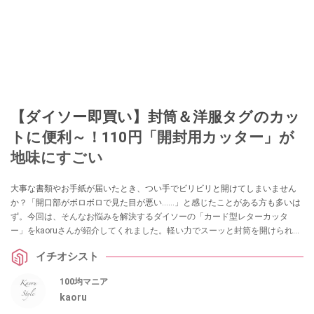
【ダイソー即買い】封筒＆洋服タグのカッ
トに便利～！110円「開封用カッター」が
地味にすごい
大事な書類やお手紙が届いたとき、つい手でビリビリと開けてしまいません
か？「開口部がボロボロで見た目が悪い……」と感じたことがある方も多いは
ず。今回は、そんなお悩みを解決するダイソーの「カード型レターカッタ
ー」をkaoruさんが紹介してくれました。軽い力でスーッと封筒を開けられ
る、暮らしの重宝アイテムなのだとか！出しっぱなしでもOKなおしゃれな白
イチオシスト
も魅力。封書の開封にお困りの方は必見です。
100均マニア
kaoru