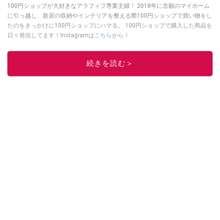
100円ショップが大好きなアラフィフ専業主婦！ 2018年に念願のマイホーム
に引っ越し、新居の収納やインテリアを整える際100円ショップで買い物をし
たのをきっかけに100円ショップにハマる。 100円ショップで購入した商品を
日々発信してます！Instagramは
こちら
から！
このイチオシストの他の記事を読む
続きを読む＞