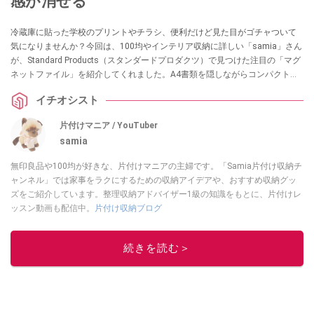
感が消せる
冷蔵庫に貼った学校のプリントやチラシ、便利だけど見た目がゴチャついて
気になりませんか？今回は、100均やインテリア収納に詳しい「samia」さん
が、Standard Products（スタンダードプロダクツ）で見つけた注目の「マグ
ネットファイル」を紹介してくれました。A4書類を隠しながらコンパクトに
収納できる優れもので、貼るだけでキッチンが洗練された空間に！生活感を
イチオシスト
なくしたい方は必見の神アイテムです。
片付けマニア / YouTuber
samia
無印良品や100均が好きな、片付けマニアの主婦です。「Samia片付け収納チ
ャンネル」では家事をラクにするための収納アイデアや、おすすめ収納グッ
ズをご紹介しています。整理収納アドバイザー1級の知識をもとに、片付けレ
ッスン動画も配信中。
片付け収納ブログ
このイチオシストの他の記事を読む
続きを読む＞