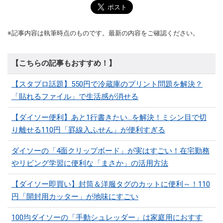
※記事内容は執筆時点のものです。最新の内容をご確認ください。
【こちらの記事もおすすめ！】
【スタプロ話題】550円で冷蔵庫のプリント問題を解決？
「貼れるファイル」で生活感が消せる
【ダイソー便利】あと1行書きたい…を解決！ミシン目で切
り離せる110円「罫線入ふせん」が便利すぎる
ダイソーの「4面クリップボード」が実はすごい！在宅勤務
やリビング学習に便利な「まさか」の活用方法
【ダイソー即買い】封筒＆洋服タグのカットに便利～！110
円「開封用カッター」が地味にすごい
100均ダイソーの「手動シュレッダー」は家庭用におすす