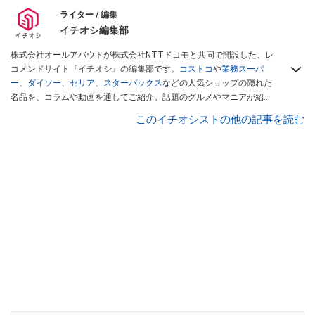
ライター / 編集
イチオシ編集部
株式会社オールアバウトが株式会社NTTドコモと共同で開設した、レ
コメンドサイト『イチオシ』の編集部です。
コストコ
や
業務スーパ
ー
、
ダイソー
、
セリア
、
スターバックス
などの人気ショップの隠れた
名品を、コラムや動画を通してご紹介。話題のグルメやマニアが紹介
するアウトドア情報も満載です。配信しているコンテンツは専門家や
このイチオシストの他の記事を読む
インフルエンサーが実際に使用してレビューしています。毎日トレン
ド情報をお届けしているので、ぜひ
Googleニュースでフォロー
してく
ださい！