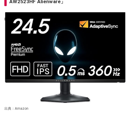
AW2523HF Alienware」
出典：Amazon