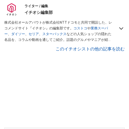
ライター / 編集
イチオシ編集部
株式会社オールアバウトが株式会社NTTドコモと共同で開設した、レ
コメンドサイト『イチオシ』の編集部です。
コストコ
や
業務スーパ
ー
、
ダイソー
、
セリア
、
スターバックス
などの人気ショップの隠れた
名品を、コラムや動画を通してご紹介。話題のグルメやマニアが紹介
するアウトドア情報も満載です。配信しているコンテンツは専門家や
このイチオシストの他の記事を読む
インフルエンサーが実際に使用してレビューしています。毎日トレン
ド情報をお届けしているので、ぜひ
Googleニュースでフォロー
してく
ださい！