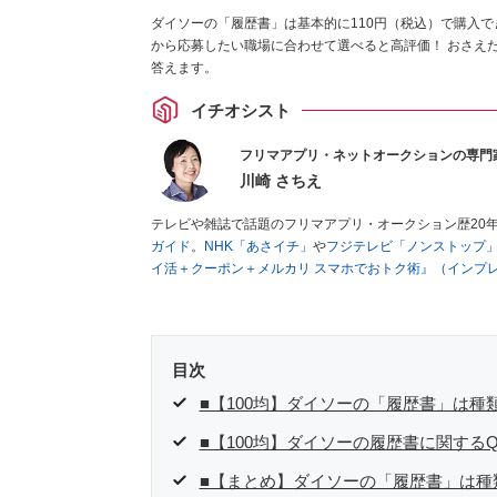
ダイソーの「履歴書」は基本的に110円（税込）で購入で
から応募したい職場に合わせて選べると高評価！ おさえ
答えます。
イチオシスト
フリマアプリ・ネットオークションの専門
川崎 さちえ
テレビや雑誌で話題のフリマアプリ・オークション歴20
ガイド
。
NHK「あさイチ」
や
フジテレビ「ノンストップ
イ活＋クーポン＋メルカリ スマホでおトク術』（インプ
キマ時間に効率的に稼ぐ！』（翔泳社刊）
ほか著書多数。
■経歴：2003年、夫が子育てをするために、突然会社を
いた時間でできるオークションに目をつける。しかし、取
品者側にまわり、家の中の物を出品しまくる。出品する物
目次
を生活の一部に取り入れるべく、「ネットオークションや
た消費税増税の社会においては、ネットオークションやフ
■【100均】ダイソーの「履歴書」は種
点でユーザーとして参加中。
■【100均】ダイソーの履歴書に関するQ
■【まとめ】ダイソーの「履歴書」は種類