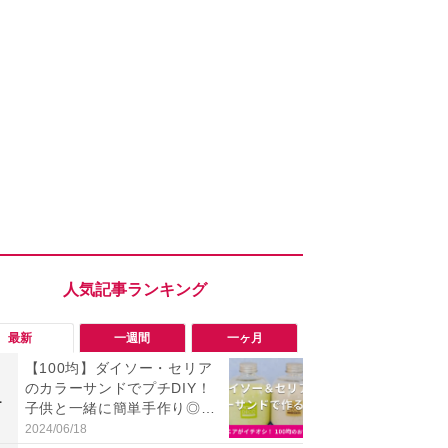
最新
一週間
一ヶ月
【100均】ダイソー・セリア
「会計時に
のカラーサンドでプチDIY！
たい」「お
1
1
子供と一緒に簡単手作り◎20
【セブン】お
25年商品情報
リンク1本が
2024/06/18
2026/08/08