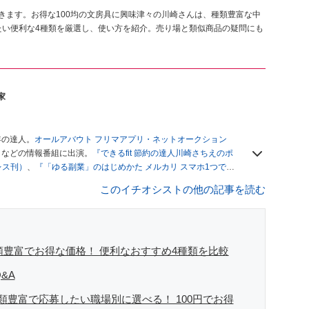
きます。お得な100均の文房具に興味津々の川崎さんは、種類豊富な中
たい便利な4種類を厳選し、使い方を紹介。売り場と類似商品の疑問にも
家
年の達人。
オールアバウト フリマアプリ・ネットオークション
」
などの情報番組に出演。
『できるfit 節約の達人川崎さちえのポ
レス刊）
、
『「ゆる副業」のはじめかた メルカリ スマホ1つでス
ブログは
「川崎さちえのごちゃまぜ日記」
。
このイチオシストの他の記事を読む
辞める。翌月からの給料が０円になり、家にいながら、しかも空
引の仕方がわからずに、まずは落札者として参加。その後、出
がほぼなくなってからは、仕入れを経験。ネットオークション
フリマアプリは生活のインフラになる」という考えを持つ。ま
リマアプリが家計の救世主になりえると考え、業者とは違う視
類豊富でお得な価格！ 便利なおすすめ4種類を比較
&A
豊富で応募したい職場別に選べる！ 100円でお得