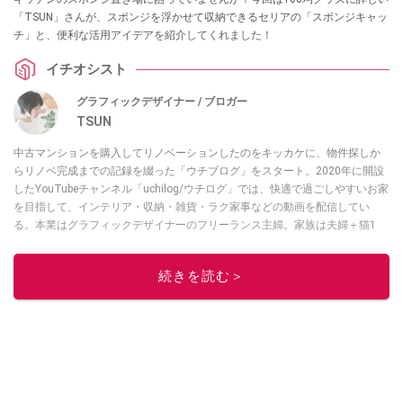
「TSUN」さんが、スポンジを浮かせて収納できるセリアの「スポンジキャッ
チ」と、便利な活用アイデアを紹介してくれました！
イチオシスト
グラフィックデザイナー / ブロガー
TSUN
中古マンションを購入してリノベーションしたのをキッカケに、物件探しか
らリノベ完成までの記録を綴った「ウチブログ」をスタート。2020年に開設
したYouTubeチャンネル「uchilog/ウチログ」では、快適で過ごしやすいお家
を目指して、インテリア・収納・雑貨・ラク家事などの動画を配信してい
る。本業はグラフィックデザイナーのフリーランス主婦。家族は夫婦＋猫1
匹。・第9回ESSEインテリアグランプリ審査員賞受賞・リノベりす2016年リ
ノベ人気事例1位
続きを読む＞
このイチオシストの他の記事を読む