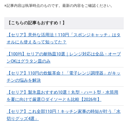
※記事内容は執筆時点のものです。最新の内容をご確認ください。
【こちらの記事もおすすめ！】
【セリア】意外な活用法！110円「スポンジキャッチ」はタ
オルにも使えるって知ってた？
【100均】セリアの耐熱皿10選｜レンジ対応は全品・オーブ
ンOKはグラタン皿のみ
【セリア】110円の炊飯革命！「電子レンジ調理器」がキッ
チンの悩みを解決
【セリア】製氷皿おすすめ10選！丸型・ハート型・水筒用
を夏に向けて厳選◎ダイソーとも比較【2026年】
【セリア】これ全部110円！キッチン家事の時短が叶う「水
切りグッズ4選」