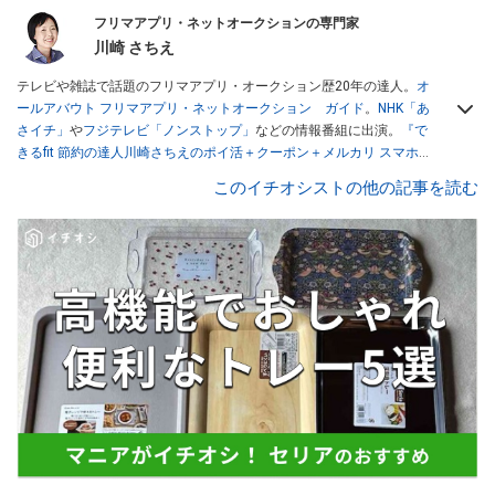
フリマアプリ・ネットオークションの専門家
川崎 さちえ
テレビや雑誌で話題のフリマアプリ・オークション歴20年の達人。
オ
ールアバウト フリマアプリ・ネットオークション ガイド
。
NHK「あ
さイチ」
や
フジテレビ「ノンストップ」
などの情報番組に出演。
『で
きるfit 節約の達人川崎さちえのポイ活＋クーポン＋メルカリ スマホで
おトク術』（インプレス刊）
、
『「ゆる副業」のはじめかた メルカリ
このイチオシストの他の記事を読む
スマホ1つでスキマ時間に効率的に稼ぐ！』（翔泳社刊）
ほか著書多
数。ブログは
「川崎さちえのごちゃまぜ日記」
。
■経歴：2003年、夫が子育てをするために、突然会社を辞める。翌月
からの給料が０円になり、家にいながら、しかも空いた時間でできる
オークションに目をつける。しかし、取引の仕方がわからずに、まず
は落札者として参加。その後、出品者側にまわり、家の中の物を出品
しまくる。出品する物がほぼなくなってからは、仕入れを経験。ネッ
トオークションを生活の一部に取り入れるべく、「ネットオークショ
ンやフリマアプリは生活のインフラになる」という考えを持つ。また
消費税増税の社会においては、ネットオークションやフリマアプリが
家計の救世主になりえると考え、業者とは違う視点でユーザーとして
参加中。