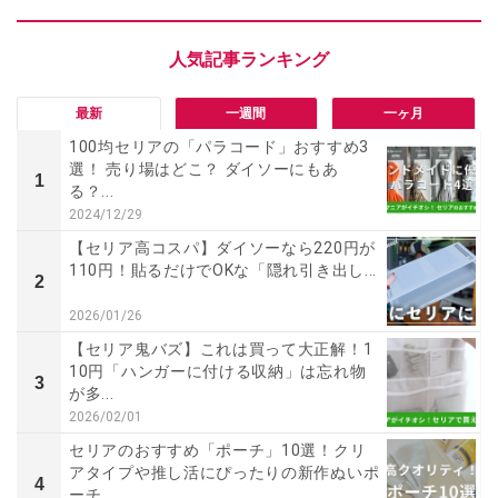
最新
一週間
一ヶ月
100均セリアの「パラコード」おすすめ3
選！ 売り場はどこ？ ダイソーにもあ
1
る？...
2024/12/29
【セリア高コスパ】ダイソーなら220円が
110円！貼るだけでOKな「隠れ引き出し...
2
2026/01/26
【セリア鬼バズ】これは買って大正解！1
10円「ハンガーに付ける収納」は忘れ物
3
が多...
2026/02/01
セリアのおすすめ「ポーチ」10選！クリ
アタイプや推し活にぴったりの新作ぬいポ
4
ーチ...