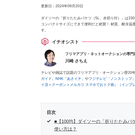
更新日：
2024年09月20日
ダイソーの「折りたたみバケツ（5L、水切り付）」は33
コンパクトサイズにできて便利だと絶賛！ 材質、耐冷温
す。
イチオシスト
フリマアプリ・ネットオークションの専門
川崎 さちえ
テレビや雑誌で話題のフリマアプリ・オークション歴20
ガイド
。
NHK「あさイチ」
や
フジテレビ「ノンストップ
イ活＋クーポン＋メルカリ スマホでおトク術』（インプ
キマ時間に効率的に稼ぐ！』（翔泳社刊）
ほか著書多数。
■経歴：2003年、夫が子育てをするために、突然会社を
いた時間でできるオークションに目をつける。しかし、取
品者側にまわり、家の中の物を出品しまくる。出品する物
目次
を生活の一部に取り入れるべく、「ネットオークションや
た消費税増税の社会においては、ネットオークションやフ
■【100均】ダイソーの「折りたたみバ
点でユーザーとして参加中。
使い方は？