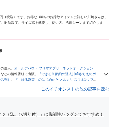
0円（税込）です。お得な100均のお掃除アイテムに詳しい川崎さんは、
度、耐熱温度、サイズ感を解説し、使い方、活躍シーンまで紹介しま
家
年の達人。
オールアバウト フリマアプリ・ネットオークション
」
などの情報番組に出演。
『できるfit 節約の達人川崎さちえのポ
レス刊）
、
『「ゆる副業」のはじめかた メルカリ スマホ1つでス
ブログは
「川崎さちえのごちゃまぜ日記」
。
このイチオシストの他の記事を読む
辞める。翌月からの給料が０円になり、家にいながら、しかも空
引の仕方がわからずに、まずは落札者として参加。その後、出
がほぼなくなってからは、仕入れを経験。ネットオークション
フリマアプリは生活のインフラになる」という考えを持つ。ま
リマアプリが家計の救世主になりえると考え、業者とは違う視
ケツ（5L、水切り付）」は機能性バツグンでおすすめ！