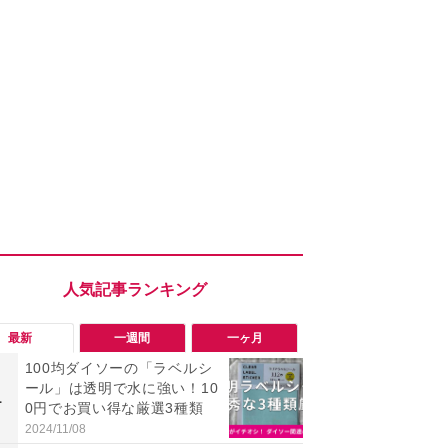
最新
一週間
一ヶ月
100均ダイソーの「ラベルシ
「勝手にデ
ール」は透明で水に強い！10
る!?」Win
1
1
0円でお買い得な厳選3種類
オフにして最
身を守る技
2024/11/08
2026/08/05