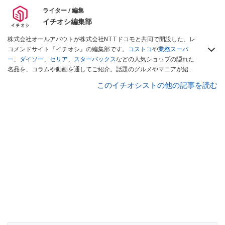
ライター / 編集
イチオシ編集部
株式会社オールアバウトが株式会社NTTドコモと共同で開設した、レ
コメンドサイト『イチオシ』の編集部です。
コストコ
や
業務スーパ
ー
、
ダイソー
、
セリア
、
スターバックス
などの人気ショップの隠れた
名品を、コラムや動画を通してご紹介。話題のグルメやマニアが紹介
するアウトドア情報も満載です。配信しているコンテンツは専門家や
このイチオシストの他の記事を読む
インフルエンサーが実際に使用してレビューしています。毎日トレン
ド情報をお届けしているので、ぜひ
Googleニュースでフォロー
してく
ださい！