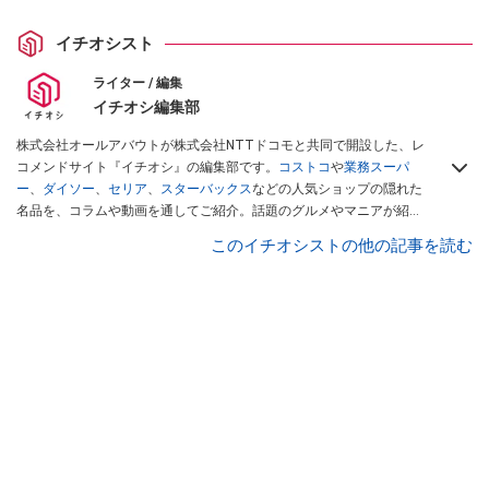
イチオシスト
ライター / 編集
イチオシ編集部
株式会社オールアバウトが株式会社NTTドコモと共同で開設した、レ
コメンドサイト『イチオシ』の編集部です。
コストコ
や
業務スーパ
ー
、
ダイソー
、
セリア
、
スターバックス
などの人気ショップの隠れた
名品を、コラムや動画を通してご紹介。話題のグルメやマニアが紹介
するアウトドア情報も満載です。配信しているコンテンツは専門家や
このイチオシストの他の記事を読む
インフルエンサーが実際に使用してレビューしています。毎日トレン
ド情報をお届けしているので、ぜひ
Googleニュースでフォロー
してく
ださい！