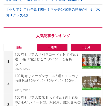
【セリア】これ全部110円！キッチン家事の時短が叶う「水
切りグッズ4選」
最新
一週間
一ヶ月
100均セリアの「パラコード」おすすめ3
選！ 売り場はどこ？ ダイソーにもあ
1
る？...
2024/12/29
100均セリアのダンボール6選！メルカリ
の梱包材60サイズ・80サイズ・100サ...
2
2025/03/16
100均セリアの製氷皿おすすめ9選！丸型
やかわいいハート型、水筒用、離乳食も◎
3