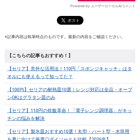
※記事内容は執筆時点のものです。最新の内容をご確認ください。
【こちらの記事もおすすめ！】
【セリア】意外な活用法！110円「スポンジキャッチ」はタ
オルにも使えるって知ってた？
【100均】セリアの耐熱皿10選｜レンジ対応は全品・オーブ
ンOKはグラタン皿のみ
【セリア】110円の炊飯革命！「電子レンジ調理器」がキッ
チンの悩みを解決
【セリア】製氷皿おすすめ10選！丸型・ハート型・水筒用
を夏に向けて厳選◎ダイソーとも比較【2026年】