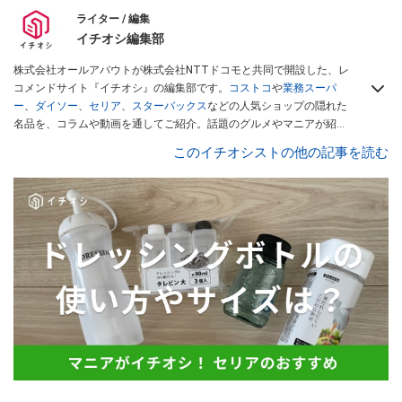
ライター / 編集
イチオシ編集部
株式会社オールアバウトが株式会社NTTドコモと共同で開設した、レ
コメンドサイト『イチオシ』の編集部です。
コストコ
や
業務スーパ
ー
、
ダイソー
、
セリア
、
スターバックス
などの人気ショップの隠れた
名品を、コラムや動画を通してご紹介。話題のグルメやマニアが紹介
するアウトドア情報も満載です。配信しているコンテンツは専門家や
このイチオシストの他の記事を読む
インフルエンサーが実際に使用してレビューしています。毎日トレン
ド情報をお届けしているので、ぜひ
Googleニュースでフォロー
してく
ださい！