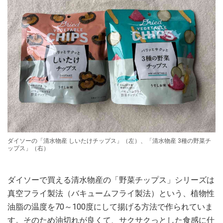
ダイソーの「清水物産 しいたけチップス」（左）、「清水物産 3種の野菜チ
ップス」（右）
ダイソーで買える清水物産の「野菜チップス」シリーズは
真空フライ製法（バキュームフライ製法）という、植物性
油脂の温度を70～100度にして揚げる方法で作られていま
す。そのため油切れが良くて、サクサクっとした食感に仕