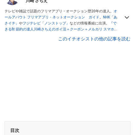
川崎 さちえ
テレビや雑誌で話題のフリマアプリ・オークション歴20年の達人。
オ
ールアバウト フリマアプリ・ネットオークション ガイド
。
NHK「あ
さイチ」
や
フジテレビ「ノンストップ」
などの情報番組に出演。
『で
きるfit 節約の達人川崎さちえのポイ活＋クーポン＋メルカリ スマホで
おトク術』（インプレス刊）
、
『「ゆる副業」のはじめかた メルカリ
このイチオシストの他の記事を読む
スマホ1つでスキマ時間に効率的に稼ぐ！』（翔泳社刊）
ほか著書多
数。ブログは
「川崎さちえのごちゃまぜ日記」
。
■経歴：2003年、夫が子育てをするために、突然会社を辞める。翌月
からの給料が０円になり、家にいながら、しかも空いた時間でできる
オークションに目をつける。しかし、取引の仕方がわからずに、まず
は落札者として参加。その後、出品者側にまわり、家の中の物を出品
しまくる。出品する物がほぼなくなってからは、仕入れを経験。ネッ
トオークションを生活の一部に取り入れるべく、「ネットオークショ
ンやフリマアプリは生活のインフラになる」という考えを持つ。また
消費税増税の社会においては、ネットオークションやフリマアプリが
家計の救世主になりえると考え、業者とは違う視点でユーザーとして
参加中。
目次