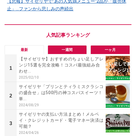
【悲報】サイゼリヤで“あの人気鶏メニュー”2品が「販売休
止」…ファンから悲しみの声続出
最新
一週間
一ヶ月
【サイゼリヤ】おすすめのちょい足しアレ
ンジ15選を完全攻略！コスパ最強組み合
1
わせ...
2025/02/10
サイゼリヤ「プリンとティラミスクラシコ
の盛合せ」は500円の神コスパスイーツ！
2
単...
2024/08/29
サイゼリヤの支払い方法まとめ！メルペ
イ・クレジットカード・電子マネー決済は
3
可能？
2024/04/26