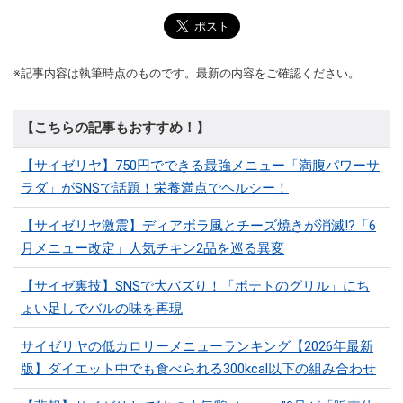
※記事内容は執筆時点のものです。最新の内容をご確認ください。
【こちらの記事もおすすめ！】
【サイゼリヤ】750円でできる最強メニュー「満腹パワーサ
ラダ」がSNSで話題！栄養満点でヘルシー！
【サイゼリヤ激震】ディアボラ風とチーズ焼きが消滅!?「6
月メニュー改定」人気チキン2品を巡る異変
【サイゼ裏技】SNSで大バズり！「ポテトのグリル」にち
ょい足しでバルの味を再現
サイゼリヤの低カロリーメニューランキング【2026年最新
版】ダイエット中でも食べられる300kcal以下の組み合わせ