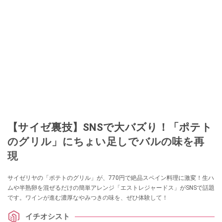
【サイゼ裏技】SNSで大バズり！「ポテト
のグリル」にちょい足しでバルの味を再
現
サイゼリヤの「ポテトのグリル」が、770円で絶品スペイン料理に激変！生ハ
ムや半熟卵を混ぜるだけの簡単アレンジ「エストレジャードス」がSNSで話題
です。ワインが進む濃厚なやみつきの味を、ぜひ体験して！
イチオシスト