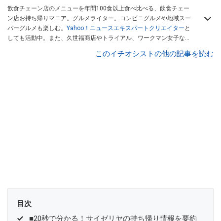
飲食チェーン店のメニューを年間100食以上食べ比べる、飲食チェー
ン店お持ち帰りマニア。グルメライター。コンビニグルメや地域スー
パーグルメも楽しむ。
Yahoo！ニュースエキスパートクリエイター
と
しても活動中。また、久世福商店やトライアル、ワークマン女子など
話題のショップにも足を運ぶ。晋遊舎「LDK」や
「360LiFE」
、
このイチオシストの他の記事を読む
KADOKAWA
「レタスクラブ」
、集英社「週刊プレイボーイ」、宝島
社「おいしい！ シャトレーゼBOOK」などでグルメライター、食の専
門家として出演実績あり。
目次
■20秒で分かる！サイゼリヤの持ち帰り情報を要約