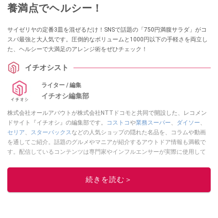
養満点でヘルシー！
サイゼリヤの定番3皿を混ぜるだけ！SNSで話題の「750円満腹サラダ」がコ
スパ最強と大人気です。圧倒的なボリュームと1000円以下の手軽さを両立し
た、ヘルシーで大満足のアレンジ術をぜひチェック！
イチオシスト
ライター / 編集
イチオシ編集部
株式会社オールアバウトが株式会社NTTドコモと共同で開設した、レコメン
ドサイト『イチオシ』の編集部です。
コストコ
や
業務スーパー
、
ダイソー
、
セリア
、
スターバックス
などの人気ショップの隠れた名品を、コラムや動画
を通してご紹介。話題のグルメやマニアが紹介するアウトドア情報も満載で
す。配信しているコンテンツは専門家やインフルエンサーが実際に使用して
レビューしています。毎日トレンド情報をお届けしているので、ぜひ
Google
ニュースでフォロー
してください！
続きを読む＞
このイチオシストの他の記事を読む