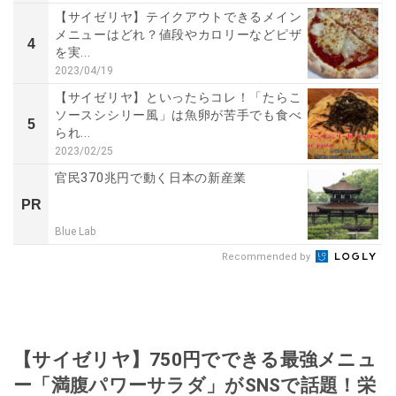
【サイゼリヤ】テイクアウトできるメイン
メニューはどれ？値段やカロリーなどピザ
4
を実...
2023/04/19
【サイゼリヤ】といったらコレ！「たらこ
ソースシシリー風」は魚卵が苦手でも食べ
5
られ...
2023/02/25
官民370兆円で動く日本の新産業
PR
Blue Lab
Recommended by
【サイゼリヤ】750円でできる最強メニュ
ー「満腹パワーサラダ」がSNSで話題！栄