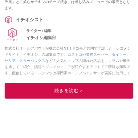
ラ風」と「柔らかチキンのチーズ焼き」は差し込みメニューでの販売となり
ます。
イチオシスト
ライター / 編集
イチオシ編集部
株式会社オールアバウトが株式会社NTTドコモと共同で開設した、レコメン
ドサイト『イチオシ』の編集部です。
コストコ
や
業務スーパー
、
ダイソー
、
セリア
、
スターバックス
などの人気ショップの隠れた名品を、コラムや動画
を通してご紹介。話題のグルメやマニアが紹介するアウトドア情報も満載で
す。配信しているコンテンツは専門家やインフルエンサーが実際に使用して
レビューしています。毎日トレンド情報をお届けしているので、ぜひ
Google
ニュースでフォロー
してください！
続きを読む＞
このイチオシストの他の記事を読む