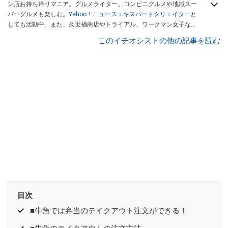
ン店お持ち帰りマニア。グルメライター。コンビニグルメや地域スー
パーグルメも楽しむ。
Yahoo！ニュースエキスパートクリエイター
と
しても活動中。また、久世福商店やトライアル、ワークマン女子など
話題のショップにも足を運ぶ。晋遊舎「LDK」や
「360LiFE」
、
このイチオシストの他の記事を読む
KADOKAWA
「レタスクラブ」
、集英社「週刊プレイボーイ」、宝島
社「おいしい！ シャトレーゼBOOK」などでグルメライター、食の専
門家として出演実績あり。
目次
■牛角では弁当のテイクアウト注文ができる！