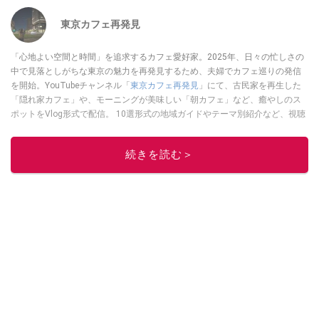
東京カフェ再発見
「心地よい空間と時間」を追求するカフェ愛好家。2025年、日々の忙しさの
中で見落としがちな東京の魅力を再発見するため、夫婦でカフェ巡りの発信
を開始。YouTubeチャンネル「
東京カフェ再発見
」にて、古民家を再生した
「隠れ家カフェ」や、モーニングが美味しい「朝カフェ」など、癒やしのス
ポットをVlog形式で配信。 10選形式の地域ガイドやテーマ別紹介など、視聴
者の「明日の行き先」を彩るための情報を発信している。
このイチオシストの他の記事を読む
続きを読む＞