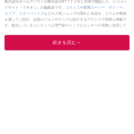
株式会社オールアバウトが株式会社NTTドコモと共同で開設した、レコメン
ドサイト『イチオシ』の編集部です。
コストコ
や
業務スーパー
、
ダイソー
、
セリア
、
スターバックス
などの人気ショップの隠れた名品を、コラムや動画
を通してご紹介。話題のグルメやマニアが紹介するアウトドア情報も満載で
す。配信しているコンテンツは専門家やインフルエンサーが実際に使用して
レビューしています。毎日トレンド情報をお届けしているので、ぜひ
Google
ニュースでフォロー
してください！
続きを読む＞
このイチオシストの他の記事を読む