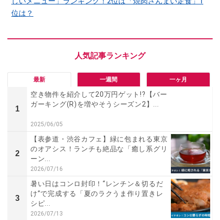
しいメニュー」ランキング！2位は「焼肉ざんまい定食」1
位は？
最新
一週間
一ヶ月
空き物件を紹介して20万円ゲット!?【バー
ガーキング(R)を増やそうシーズン2】...
1
2025/06/05
【表参道・渋谷カフェ】緑に包まれる東京
のオアシス！ランチも絶品な「癒し系グリ
2
ーン...
2026/07/16
暑い日はコンロ封印！“レンチン＆切るだ
け”で完成する「夏のラクうま作り置きレ
3
シピ...
2026/07/13