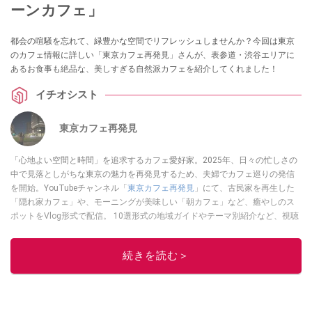
ーンカフェ」
都会の喧騒を忘れて、緑豊かな空間でリフレッシュしませんか？今回は東京
のカフェ情報に詳しい「東京カフェ再発見」さんが、表参道・渋谷エリアに
あるお食事も絶品な、美しすぎる自然派カフェを紹介してくれました！
イチオシスト
東京カフェ再発見
「心地よい空間と時間」を追求するカフェ愛好家。2025年、日々の忙しさの
中で見落としがちな東京の魅力を再発見するため、夫婦でカフェ巡りの発信
を開始。YouTubeチャンネル「
東京カフェ再発見
」にて、古民家を再生した
「隠れ家カフェ」や、モーニングが美味しい「朝カフェ」など、癒やしのス
ポットをVlog形式で配信。 10選形式の地域ガイドやテーマ別紹介など、視聴
者の「明日の行き先」を彩るための情報を発信している。
このイチオシストの他の記事を読む
続きを読む＞