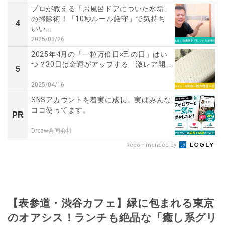
プロが教える「お風呂ドアについた水垢」
の掃除術！「10秒ルール厳守」で気持ち
4
いい...
2025/03/26
2025年4月の「一粒万倍日×己の日」はい
つ？30日は金運がアップする「激レア開...
5
2025/04/16
SNSアカウントを着実に成長。実はみんな
ココ使ってます。
PR
Dreaw合同会社
Recommended by
【表参道・渋谷カフェ】緑に包まれる東京
のオアシス！ランチも絶品な「癒し系グリ