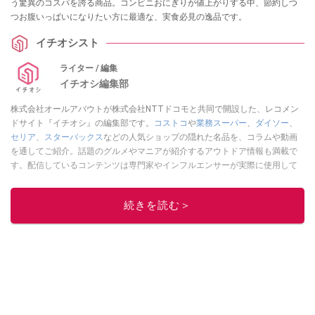
う驚異のコスパを誇る商品。コンビニおにぎりが値上がりする中、節約しつ
つお腹いっぱいになりたい方に最適な、実食必見の逸品です。
イチオシスト
ライター / 編集
イチオシ編集部
株式会社オールアバウトが株式会社NTTドコモと共同で開設した、レコメン
ドサイト『イチオシ』の編集部です。
コストコ
や
業務スーパー
、
ダイソー
、
セリア
、
スターバックス
などの人気ショップの隠れた名品を、コラムや動画
を通してご紹介。話題のグルメやマニアが紹介するアウトドア情報も満載で
す。配信しているコンテンツは専門家やインフルエンサーが実際に使用して
レビューしています。毎日トレンド情報をお届けしているので、ぜひ
Google
ニュースでフォロー
してください！
続きを読む＞
このイチオシストの他の記事を読む