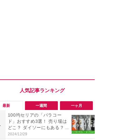
最新
一週間
一ヶ月
100均セリアの「パラコー
「勝手にデ
ド」おすすめ3選！ 売り場は
る!?」Win
1
1
どこ？ ダイソーにもある？
オフにして最
色・長さ・太さも種類豊富
身を守る技
2024/12/29
2026/08/05