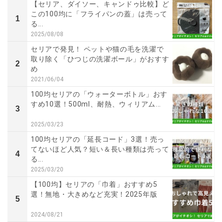
【セリア、ダイソー、キャンドゥ比較】ど
この100均に「フライパンの蓋」は売って
1
る...
2025/08/08
セリアで発見！ ペットや猫の毛を洗濯で
取り除く「ひつじの洗濯ボール」がおすす
2
め
2021/06/04
100均セリアの「ウォーターボトル」おす
すめ10選！500ml、耐熱、ウィリアム...
3
2025/03/23
100均セリアの「延長コード」3選！売っ
てないほど人気？短い＆長い種類は売って
4
る...
2025/03/20
【100均】セリアの「巾着」おすすめ5
選！無地・大きめなど充実！2025年版
5
2024/08/21