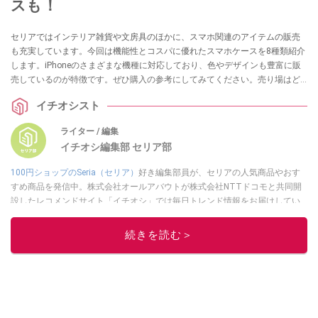
スも！
セリアではインテリア雑貨や文房具のほかに、スマホ関連のアイテムの販売
も充実しています。今回は機能性とコスパに優れたスマホケースを8種類紹介
します。iPhoneのさまざまな機種に対応しており、色やデザインも豊富に販
売しているのが特徴です。ぜひ購入の参考にしてみてください。売り場はど
こ？ Android用はある？ などの疑問についても解説します。
イチオシスト
ライター / 編集
イチオシ編集部 セリア部
100円ショップのSeria（セリア）
好き編集部員が、セリアの人気商品やおす
すめ商品を発信中。株式会社オールアバウトが株式会社NTTドコモと共同開
設したレコメンドサイト「イチオシ」では毎日トレンド情報をお届けしてい
ます。
Googleニュースでフォロー
してください！
続きを読む＞
このイチオシストの他の記事を読む