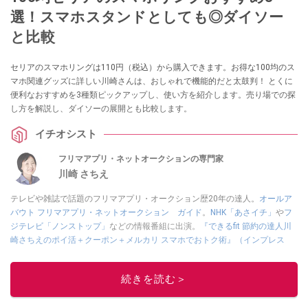
選！スマホスタンドとしても◎ダイソー
と比較
セリアのスマホリングは110円（税込）から購入できます。お得な100均のス
マホ関連グッズに詳しい川崎さんは、おしゃれで機能的だと太鼓判！ とくに
便利なおすすめを3種類ピックアップし、使い方を紹介します。売り場での探
し方を解説し、ダイソーの展開とも比較します。
イチオシスト
フリマアプリ・ネットオークションの専門家
川崎 さちえ
テレビや雑誌で話題のフリマアプリ・オークション歴20年の達人。
オールア
バウト フリマアプリ・ネットオークション ガイド
。
NHK「あさイチ」
や
フ
ジテレビ「ノンストップ」
などの情報番組に出演。
『できるfit 節約の達人川
崎さちえのポイ活＋クーポン＋メルカリ スマホでおトク術』（インプレス
刊）
、
『「ゆる副業」のはじめかた メルカリ スマホ1つでスキマ時間に効率
的に稼ぐ！』（翔泳社刊）
ほか著書多数。ブログは
「川崎さちえのごちゃま
続きを読む＞
ぜ日記」
。
■経歴：2003年、夫が子育てをするために、突然会社を辞める。翌月からの