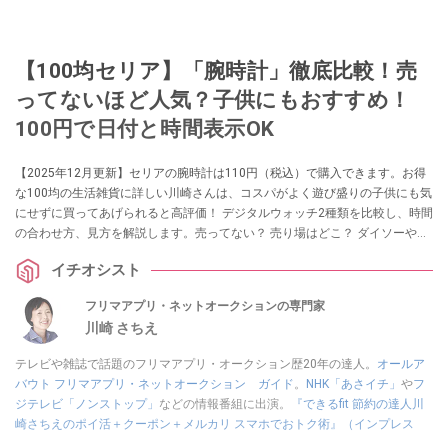
【100均セリア】「腕時計」徹底比較！売
ってないほど人気？子供にもおすすめ！
100円で日付と時間表示OK
【2025年12月更新】セリアの腕時計は110円（税込）で購入できます。お得
な100均の生活雑貨に詳しい川崎さんは、コスパがよく遊び盛りの子供にも気
にせずに買ってあげられると高評価！ デジタルウォッチ2種類を比較し、時間
の合わせ方、見方を解説します。売ってない？ 売り場はどこ？ ダイソーやキ
ャンドゥの販売情報は？ といった気になる疑問にも答えます。
イチオシスト
フリマアプリ・ネットオークションの専門家
川崎 さちえ
テレビや雑誌で話題のフリマアプリ・オークション歴20年の達人。
オールア
バウト フリマアプリ・ネットオークション ガイド
。
NHK「あさイチ」
や
フ
ジテレビ「ノンストップ」
などの情報番組に出演。
『できるfit 節約の達人川
崎さちえのポイ活＋クーポン＋メルカリ スマホでおトク術』（インプレス
刊）
、
『「ゆる副業」のはじめかた メルカリ スマホ1つでスキマ時間に効率