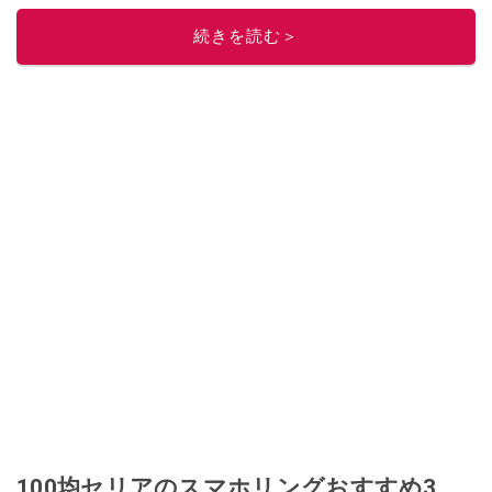
的に稼ぐ！』（翔泳社刊）
ほか著書多数。ブログは
「川崎さちえのごちゃま
続きを読む＞
ぜ日記」
。
■経歴：2003年、夫が子育てをするために、突然会社を辞める。翌月からの
給料が０円になり、家にいながら、しかも空いた時間でできるオークション
に目をつける。しかし、取引の仕方がわからずに、まずは落札者として参
加。その後、出品者側にまわり、家の中の物を出品しまくる。出品する物が
ほぼなくなってからは、仕入れを経験。ネットオークションを生活の一部に
取り入れるべく、「ネットオークションやフリマアプリは生活のインフラに
なる」という考えを持つ。また消費税増税の社会においては、ネットオーク
ションやフリマアプリが家計の救世主になりえると考え、業者とは違う視点
でユーザーとして参加中。
このイチオシストの他の記事を読む
100均セリアのスマホリングおすすめ3