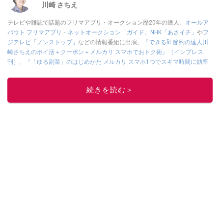
川崎 さちえ
テレビや雑誌で話題のフリマアプリ・オークション歴20年の達人。
オールア
バウト フリマアプリ・ネットオークション ガイド
。
NHK「あさイチ」
や
フ
ジテレビ「ノンストップ」
などの情報番組に出演。
『できるfit 節約の達人川
崎さちえのポイ活＋クーポン＋メルカリ スマホでおトク術』（インプレス
刊）
、
『「ゆる副業」のはじめかた メルカリ スマホ1つでスキマ時間に効率
的に稼ぐ！』（翔泳社刊）
ほか著書多数。ブログは
「川崎さちえのごちゃま
ぜ日記」
。
続きを読む＞
■経歴：2003年、夫が子育てをするために、突然会社を辞める。翌月からの
給料が０円になり、家にいながら、しかも空いた時間でできるオークション
に目をつける。しかし、取引の仕方がわからずに、まずは落札者として参
加。その後、出品者側にまわり、家の中の物を出品しまくる。出品する物が
ほぼなくなってからは、仕入れを経験。ネットオークションを生活の一部に
取り入れるべく、「ネットオークションやフリマアプリは生活のインフラに
なる」という考えを持つ。また消費税増税の社会においては、ネットオーク
ションやフリマアプリが家計の救世主になりえると考え、業者とは違う視点
でユーザーとして参加中。
このイチオシストの他の記事を読む