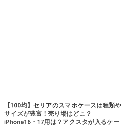
給料が０円になり、家にいながら、しかも空いた時間でできるオークション
に目をつける。しかし、取引の仕方がわからずに、まずは落札者として参
加。その後、出品者側にまわり、家の中の物を出品しまくる。出品する物が
ほぼなくなってからは、仕入れを経験。ネットオークションを生活の一部に
取り入れるべく、「ネットオークションやフリマアプリは生活のインフラに
なる」という考えを持つ。また消費税増税の社会においては、ネットオーク
ションやフリマアプリが家計の救世主になりえると考え、業者とは違う視点
でユーザーとして参加中。
このイチオシストの他の記事を読む
【100均】セリアのスマホケースは種類や
サイズが豊富！売り場はどこ？
iPhone16・17用は？アクスタが入るケー