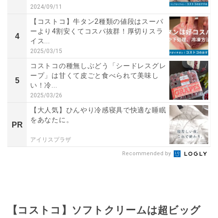
2024/09/11
【コストコ】牛タン2種類の値段はスーパ
ーより4割安くてコスパ抜群！厚切りスラ
4
イス...
2025/03/15
コストコの種無しぶどう「シードレスグレ
ープ」は甘くて皮ごと食べられて美味し
5
い！冷...
2025/03/26
【大人気】ひんやり冷感寝具で快適な睡眠
をあなたに。
PR
アイリスプラザ
Recommended by
【コストコ】ソフトクリームは超ビッグ