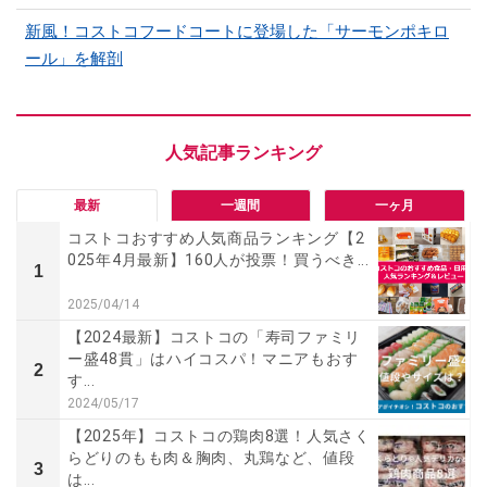
新風！コストコフードコートに登場した「サーモンポキロ
ール」を解剖
最新
一週間
一ヶ月
コストコおすすめ人気商品ランキング【2
025年4月最新】160人が投票！買うべき...
1
2025/04/14
【2024最新】コストコの「寿司ファミリ
ー盛48貫」はハイコスパ！マニアもおす
2
す...
2024/05/17
【2025年】コストコの鶏肉8選！人気さく
らどりのもも肉＆胸肉、丸鶏など、値段
3
は...