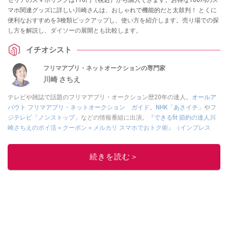
セリアのスマホリングは110円（税込）から購入できます。お得な100均のス
マホ関連グッズに詳しい川崎さんは、おしゃれで機能的だと太鼓判！ とくに
便利なおすすめを3種類ピックアップし、使い方を紹介します。売り場での探
し方を解説し、ダイソーの展開とも比較します。
イチオシスト
フリマアプリ・ネットオークションの専門家
川崎 さちえ
テレビや雑誌で話題のフリマアプリ・オークション歴20年の達人。
オールア
バウト フリマアプリ・ネットオークション ガイド
。
NHK「あさイチ」
や
フ
ジテレビ「ノンストップ」
などの情報番組に出演。
『できるfit 節約の達人川
崎さちえのポイ活＋クーポン＋メルカリ スマホでおトク術』（インプレス
刊）
、
『「ゆる副業」のはじめかた メルカリ スマホ1つでスキマ時間に効率
的に稼ぐ！』（翔泳社刊）
ほか著書多数。ブログは
「川崎さちえのごちゃま
続きを読む＞
ぜ日記」
。
■経歴：2003年、夫が子育てをするために、突然会社を辞める。翌月からの
給料が０円になり、家にいながら、しかも空いた時間でできるオークション
に目をつける。しかし、取引の仕方がわからずに、まずは落札者として参
加。その後、出品者側にまわり、家の中の物を出品しまくる。出品する物が
ほぼなくなってからは、仕入れを経験。ネットオークションを生活の一部に
取り入れるべく、「ネットオークションやフリマアプリは生活のインフラに