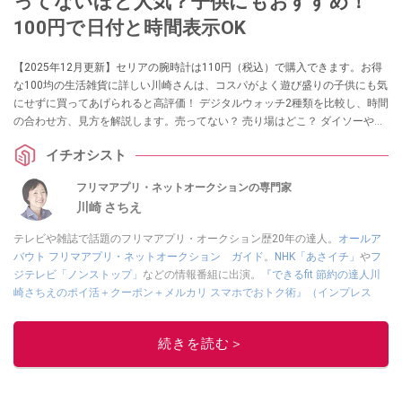
ってないほど人気？子供にもおすすめ！
100円で日付と時間表示OK
【2025年12月更新】セリアの腕時計は110円（税込）で購入できます。お得
な100均の生活雑貨に詳しい川崎さんは、コスパがよく遊び盛りの子供にも気
にせずに買ってあげられると高評価！ デジタルウォッチ2種類を比較し、時間
の合わせ方、見方を解説します。売ってない？ 売り場はどこ？ ダイソーやキ
ャンドゥの販売情報は？ といった気になる疑問にも答えます。
イチオシスト
フリマアプリ・ネットオークションの専門家
川崎 さちえ
テレビや雑誌で話題のフリマアプリ・オークション歴20年の達人。
オールア
バウト フリマアプリ・ネットオークション ガイド
。
NHK「あさイチ」
や
フ
ジテレビ「ノンストップ」
などの情報番組に出演。
『できるfit 節約の達人川
崎さちえのポイ活＋クーポン＋メルカリ スマホでおトク術』（インプレス
刊）
、
『「ゆる副業」のはじめかた メルカリ スマホ1つでスキマ時間に効率
的に稼ぐ！』（翔泳社刊）
ほか著書多数。ブログは
「川崎さちえのごちゃま
続きを読む＞
ぜ日記」
。
■経歴：2003年、夫が子育てをするために、突然会社を辞める。翌月からの
給料が０円になり、家にいながら、しかも空いた時間でできるオークション
に目をつける。しかし、取引の仕方がわからずに、まずは落札者として参