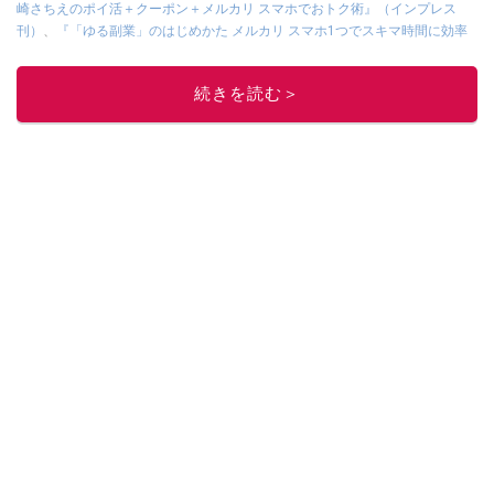
崎さちえのポイ活＋クーポン＋メルカリ スマホでおトク術』（インプレス
刊）
、
『「ゆる副業」のはじめかた メルカリ スマホ1つでスキマ時間に効率
的に稼ぐ！』（翔泳社刊）
ほか著書多数。ブログは
「川崎さちえのごちゃま
ぜ日記」
。
続きを読む＞
■経歴：2003年、夫が子育てをするために、突然会社を辞める。翌月からの
給料が０円になり、家にいながら、しかも空いた時間でできるオークション
に目をつける。しかし、取引の仕方がわからずに、まずは落札者として参
加。その後、出品者側にまわり、家の中の物を出品しまくる。出品する物が
ほぼなくなってからは、仕入れを経験。ネットオークションを生活の一部に
取り入れるべく、「ネットオークションやフリマアプリは生活のインフラに
なる」という考えを持つ。また消費税増税の社会においては、ネットオーク
ションやフリマアプリが家計の救世主になりえると考え、業者とは違う視点
でユーザーとして参加中。
このイチオシストの他の記事を読む