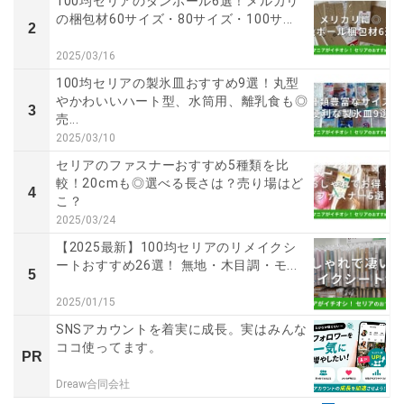
100均セリアのダンボール6選！メルカリ
の梱包材60サイズ・80サイズ・100サ...
2
2025/03/16
100均セリアの製氷皿おすすめ9選！丸型
やかわいいハート型、水筒用、離乳食も◎
3
売...
2025/03/10
セリアのファスナーおすすめ5種類を比
較！20cmも◎選べる長さは？売り場はど
4
こ？
2025/03/24
【2025最新】100均セリアのリメイクシ
ートおすすめ26選！ 無地・木目調・モ...
5
2025/01/15
SNSアカウントを着実に成長。実はみんな
ココ使ってます。
PR
Dreaw合同会社