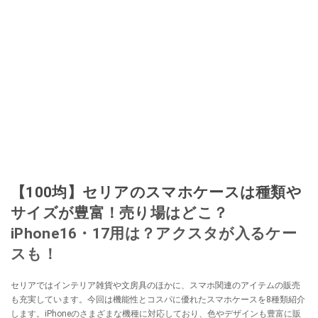
なる」という考えを持つ。また消費税増税の社会においては、ネットオーク
ションやフリマアプリが家計の救世主になりえると考え、業者とは違う視点
でユーザーとして参加中。
このイチオシストの他の記事を読む
【100均】セリアのスマホケースは種類や
サイズが豊富！売り場はどこ？
iPhone16・17用は？アクスタが入るケー
スも！
セリアではインテリア雑貨や文房具のほかに、スマホ関連のアイテムの販売
も充実しています。今回は機能性とコスパに優れたスマホケースを8種類紹介
します。iPhoneのさまざまな機種に対応しており、色やデザインも豊富に販