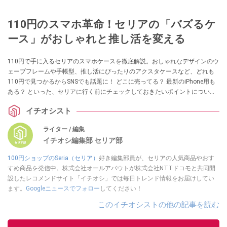
110円のスマホ革命！セリアの「バズるケ
ース」がおしゃれと推し活を変える
110円で手に入るセリアのスマホケースを徹底解説。おしゃれなデザインのウ
ェーブフレームや手帳型、推し活にぴったりのアクスタケースなど、どれも
110円で見つかるからSNSでも話題に！ どこに売ってる？ 最新のiPhone用も
ある？ といった、セリアに行く前にチェックしておきたいポイントについて
もまとめています。
イチオシスト
ライター / 編集
イチオシ編集部 セリア部
100円ショップのSeria（セリア）
好き編集部員が、セリアの人気商品やおす
すめ商品を発信中。株式会社オールアバウトが株式会社NTTドコモと共同開
設したレコメンドサイト「イチオシ」では毎日トレンド情報をお届けしてい
ます。
Googleニュースでフォロー
してください！
このイチオシストの他の記事を読む