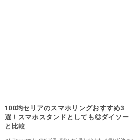
加。その後、出品者側にまわり、家の中の物を出品しまくる。出品する物が
ほぼなくなってからは、仕入れを経験。ネットオークションを生活の一部に
取り入れるべく、「ネットオークションやフリマアプリは生活のインフラに
なる」という考えを持つ。また消費税増税の社会においては、ネットオーク
ションやフリマアプリが家計の救世主になりえると考え、業者とは違う視点
でユーザーとして参加中。
このイチオシストの他の記事を読む
100均セリアのスマホリングおすすめ3
選！スマホスタンドとしても◎ダイソー
と比較