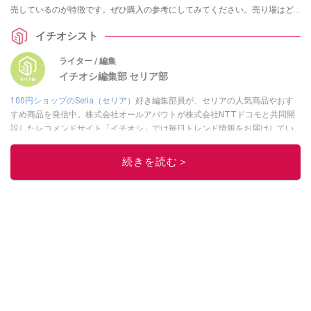
売しているのが特徴です。ぜひ購入の参考にしてみてください。売り場はど
こ？ Android用はある？ などの疑問についても解説します。
イチオシスト
ライター / 編集
イチオシ編集部 セリア部
100円ショップのSeria（セリア）
好き編集部員が、セリアの人気商品やおす
すめ商品を発信中。株式会社オールアバウトが株式会社NTTドコモと共同開
設したレコメンドサイト「イチオシ」では毎日トレンド情報をお届けしてい
ます。
Googleニュースでフォロー
してください！
続きを読む＞
このイチオシストの他の記事を読む