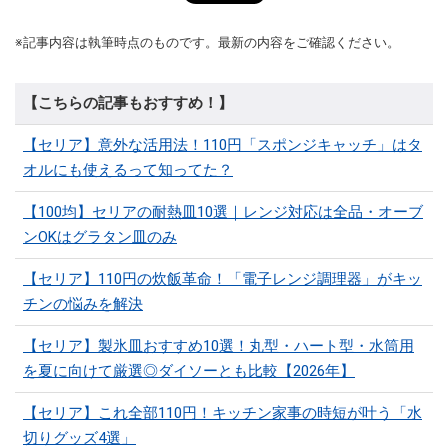
※記事内容は執筆時点のものです。最新の内容をご確認ください。
【こちらの記事もおすすめ！】
【セリア】意外な活用法！110円「スポンジキャッチ」はタ
オルにも使えるって知ってた？
【100均】セリアの耐熱皿10選｜レンジ対応は全品・オーブ
ンOKはグラタン皿のみ
【セリア】110円の炊飯革命！「電子レンジ調理器」がキッ
チンの悩みを解決
【セリア】製氷皿おすすめ10選！丸型・ハート型・水筒用
を夏に向けて厳選◎ダイソーとも比較【2026年】
【セリア】これ全部110円！キッチン家事の時短が叶う「水
切りグッズ4選」