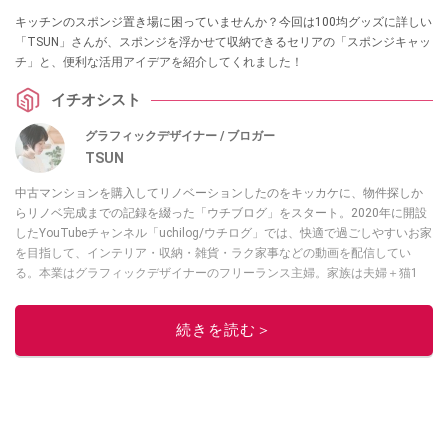
キッチンのスポンジ置き場に困っていませんか？今回は100均グッズに詳しい
「TSUN」さんが、スポンジを浮かせて収納できるセリアの「スポンジキャッ
チ」と、便利な活用アイデアを紹介してくれました！
イチオシスト
グラフィックデザイナー / ブロガー
TSUN
中古マンションを購入してリノベーションしたのをキッカケに、物件探しか
らリノベ完成までの記録を綴った「ウチブログ」をスタート。2020年に開設
したYouTubeチャンネル「uchilog/ウチログ」では、快適で過ごしやすいお家
を目指して、インテリア・収納・雑貨・ラク家事などの動画を配信してい
る。本業はグラフィックデザイナーのフリーランス主婦。家族は夫婦＋猫1
匹。・第9回ESSEインテリアグランプリ審査員賞受賞・リノベりす2016年リ
ノベ人気事例1位
続きを読む＞
このイチオシストの他の記事を読む