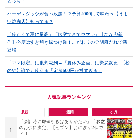
どっち？
ハーゲンダッツが食べ放題！？予算4000円で味わう【うま
い焼肉店】知ってる？
「冷たくて夏に最高」「味変できてウマい」【なか卯新
作】今度はすき焼き風つけ麺！こだわりの金胡麻だれで新
登場
「ママ限定」に批判殺到→「夏休み企画」に緊急変更…【松
のや】誰でも使える「定食500円が神すぎる」
最新
一週間
一ヶ月
「会計時に即値引きはありがたい」「お盆
のお供に決定」【セブン】おにぎり2個で
1
ドリ...