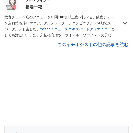
グルメライター
相場一花
飲食チェーン店のメニューを年間100食以上食べ比べる、飲食チェー
ン店お持ち帰りマニア。グルメライター。コンビニグルメや地域スー
パーグルメも楽しむ。
Yahoo！ニュースエキスパートクリエイター
と
しても活動中。また、久世福商店やトライアル、ワークマン女子など
話題のショップにも足を運ぶ。晋遊舎「LDK」や
「360LiFE」
、
このイチオシストの他の記事を読む
KADOKAWA
「レタスクラブ」
、集英社「週刊プレイボーイ」、宝島
社「おいしい！ シャトレーゼBOOK」などでグルメライター、食の専
門家として出演実績あり。