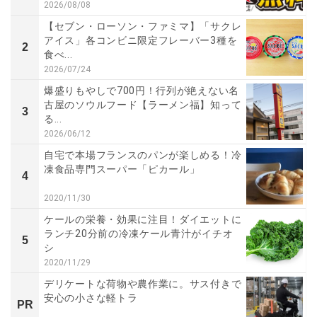
2026/08/08
【セブン・ローソン・ファミマ】「サクレ
アイス」各コンビニ限定フレーバー3種を
2
食べ...
2026/07/24
爆盛りもやしで700円！行列が絶えない名
古屋のソウルフード【ラーメン福】知って
3
る...
2026/06/12
自宅で本場フランスのパンが楽しめる！冷
凍食品専門スーパー「ピカール」
4
2020/11/30
ケールの栄養・効果に注目！ダイエットに
ランチ20分前の冷凍ケール青汁がイチオ
5
シ
2020/11/29
デリケートな荷物や農作業に。サス付きで
安心の小さな軽トラ
PR