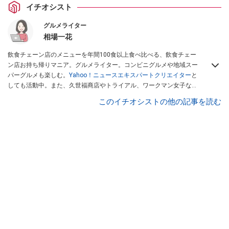
イチオシスト
グルメライター
相場一花
飲食チェーン店のメニューを年間100食以上食べ比べる、飲食チェー
ン店お持ち帰りマニア。グルメライター。コンビニグルメや地域スー
パーグルメも楽しむ。
Yahoo！ニュースエキスパートクリエイター
と
しても活動中。また、久世福商店やトライアル、ワークマン女子など
話題のショップにも足を運ぶ。晋遊舎「LDK」や
「360LiFE」
、
このイチオシストの他の記事を読む
KADOKAWA
「レタスクラブ」
、集英社「週刊プレイボーイ」、宝島
社「おいしい！ シャトレーゼBOOK」などでグルメライター、食の専
門家として出演実績あり。