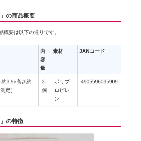
P」の商品概要
品概要は以下の通りです。
内
素材
JANコード
容
量
き約3.9×高さ約
3
ポリプ
4905596035909
が測定）
個
ロピレ
ン
P」の特徴