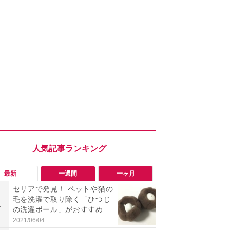
最新
一週間
一ヶ月
セリアで発見！ ペットや猫の
「ヤバい！
毛を洗濯で取り除く「ひつじ
った…」と
1
1
の洗濯ボール」がおすすめ
【7月30日G
更】内容を
2021/06/04
2026/07/31