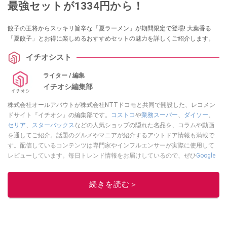
最強セットが1334円から！
餃子の王将からスッキリ旨辛な「夏ラーメン」が期間限定で登場! 大葉香る
「夏餃子」とお得に楽しめるおすすめセットの魅力を詳しくご紹介します。
イチオシスト
ライター / 編集
イチオシ編集部
株式会社オールアバウトが株式会社NTTドコモと共同で開設した、レコメン
ドサイト『イチオシ』の編集部です。
コストコ
や
業務スーパー
、
ダイソー
、
セリア
、
スターバックス
などの人気ショップの隠れた名品を、コラムや動画
を通してご紹介。話題のグルメやマニアが紹介するアウトドア情報も満載で
す。配信しているコンテンツは専門家やインフルエンサーが実際に使用して
レビューしています。毎日トレンド情報をお届けしているので、ぜひ
Google
ニュースでフォロー
してください！
このイチオシストの他の記事を読む
続きを読む＞