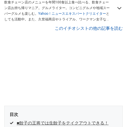
飲食チェーン店のメニューを年間100食以上食べ比べる、飲食チェー
ン店お持ち帰りマニア。グルメライター。コンビニグルメや地域スー
パーグルメも楽しむ。
Yahoo！ニュースエキスパートクリエイター
と
しても活動中。また、久世福商店やトライアル、ワークマン女子など
話題のショップにも足を運ぶ。晋遊舎「LDK」や
「360LiFE」
、
このイチオシストの他の記事を読む
KADOKAWA
「レタスクラブ」
、集英社「週刊プレイボーイ」、宝島
社「おいしい！ シャトレーゼBOOK」などでグルメライター、食の専
門家として出演実績あり。
目次
■餃子の王将では生餃子をテイクアウトできる！