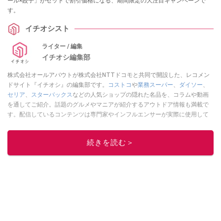
ール×餃子」がセットで割引価格になる、期間限定の大注目キャンペーンで
す。
イチオシスト
ライター / 編集
イチオシ編集部
株式会社オールアバウトが株式会社NTTドコモと共同で開設した、レコメン
ドサイト『イチオシ』の編集部です。
コストコ
や
業務スーパー
、
ダイソー
、
セリア
、
スターバックス
などの人気ショップの隠れた名品を、コラムや動画
を通してご紹介。話題のグルメやマニアが紹介するアウトドア情報も満載で
す。配信しているコンテンツは専門家やインフルエンサーが実際に使用して
レビューしています。毎日トレンド情報をお届けしているので、ぜひ
Google
ニュースでフォロー
してください！
続きを読む＞
このイチオシストの他の記事を読む