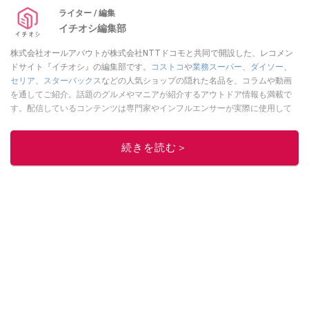
ライター / 編集
イチオシ編集部
株式会社オールアバウトが株式会社NTTドコモと共同で開設した、レコメン
ドサイト『イチオシ』の編集部です。
コストコ
や
業務スーパー
、
ダイソー
、
セリア
、
スターバックス
などの人気ショップの隠れた名品を、コラムや動画
を通してご紹介。話題のグルメやマニアが紹介するアウトドア情報も満載で
す。配信しているコンテンツは専門家やインフルエンサーが実際に使用して
レビューしています。毎日トレンド情報をお届けしているので、ぜひ
Google
ニュースでフォロー
してください！
続きを読む＞
このイチオシストの他の記事を読む