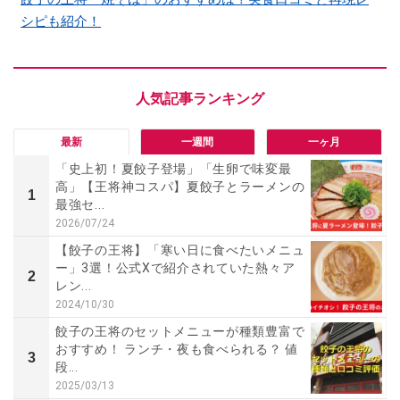
シピも紹介！
最新
一週間
一ヶ月
「史上初！夏餃子登場」「生卵で味変最
高」【王将神コスパ】夏餃子とラーメンの
1
最強セ...
2026/07/24
【餃子の王将】「寒い日に食べたいメニュ
ー」3選！公式Xで紹介されていた熱々ア
2
レン...
2024/10/30
餃子の王将のセットメニューが種類豊富で
おすすめ！ ランチ・夜も食べられる？ 値
3
段...
2025/03/13