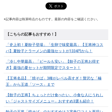
※記事内容は執筆時点のものです。最新の内容をご確認ください。
【こちらの記事もおすすめ！】
「史上初！夏餃子登場」「生卵で味変最高」【王将神コス
パ】夏餃子とラーメンの最強セットが1334円から！
「冷し中華最高」「ビールも安い」【餃子の王将お得す
ぎ】最強の夏セットが期間限定でスタート！
【王将名品】「焼そば」3種がレベル高すぎ！贅沢な「極
王」から王道「ソース」まで
【餃子の王将】ちょっとだけ食べたい、小食な人にうれし
い「ジャストサイズメニュー」おすすめ3選も紹介！
餃子の王将「焼そば」のおすすめは？実食口コミと再現レ