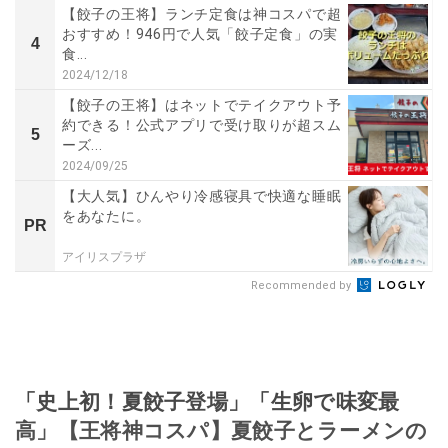
【餃子の王将】ランチ定食は神コスパで超
おすすめ！946円で人気「餃子定食」の実
4
食...
2024/12/18
【餃子の王将】はネットでテイクアウト予
約できる！公式アプリで受け取りが超スム
5
ーズ...
2024/09/25
【大人気】ひんやり冷感寝具で快適な睡眠
をあなたに。
PR
アイリスプラザ
Recommended by
「史上初！夏餃子登場」「生卵で味変最
高」【王将神コスパ】夏餃子とラーメンの