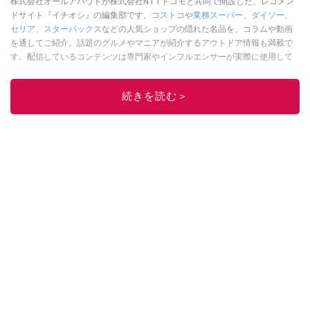
株式会社オールアバウトが株式会社NTTドコモと共同で開設した、レコメン
ドサイト『イチオシ』の編集部です。
コストコ
や
業務スーパー
、
ダイソー
、
セリア
、
スターバックス
などの人気ショップの隠れた名品を、コラムや動画
を通してご紹介。話題のグルメやマニアが紹介するアウトドア情報も満載で
す。配信しているコンテンツは専門家やインフルエンサーが実際に使用して
レビューしています。毎日トレンド情報をお届けしているので、ぜひ
Google
ニュースでフォロー
してください！
続きを読む＞
このイチオシストの他の記事を読む