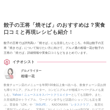
餃子の王将「焼そば」のおすすめは？実食
口コミと再現レシピも紹介！
餃子の王将では評判高い「焼そば」にも注目したいところ。今回は餃子の王
将「焼きそば」について知りたい方に向けて、グルメ通の相場一花が餃子の
王将の「焼そば」詳細情報や実食口コミなどをまとめています。
イチオシスト
グルメライター
相場一花
飲食チェーン店のメニューを年間100食以上食べ比べる、飲食チェーン店お持
ち帰りマニア。グルメライター。コンビニグルメや地域スーパーグルメも楽
しむ。
Yahoo！ニュースエキスパートクリエイター
としても活動中。また、
久世福商店やトライアル、ワークマン女子など話題のショップにも足を運
ぶ。晋遊舎「LDK」や
「360LiFE」
、KADOKAWA
「レタスクラブ」
、集英社
「週刊プレイボーイ」、宝島社「おいしい！ シャトレーゼBOOK」などでグ