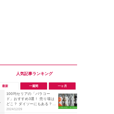
最新
一週間
一ヶ月
100均セリアの「パラコー
「ヤバい！
ド」おすすめ3選！ 売り場は
った…」と
1
1
どこ？ ダイソーにもある？
【7月30日G
色・長さ・太さも種類豊富
更】内容を
2024/12/29
2026/07/31