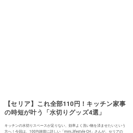
加。その後、出品者側にまわり、家の中の物を出品しまくる。出品する物が
ほぼなくなってからは、仕入れを経験。ネットオークションを生活の一部に
取り入れるべく、「ネットオークションやフリマアプリは生活のインフラに
なる」という考えを持つ。また消費税増税の社会においては、ネットオーク
ションやフリマアプリが家計の救世主になりえると考え、業者とは違う視点
でユーザーとして参加中。
このイチオシストの他の記事を読む
【セリア】これ全部110円！キッチン家事
の時短が叶う「水切りグッズ4選」
キッチンの水切りスペースが足りない、効率よく洗い物を済ませたいという
方へ！今回は、100均雑貨に詳しい「mini_lifestyle CH」さんが、セリアの