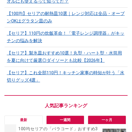
オルにも使えるって知ってた？
【100均】セリアの耐熱皿10選｜レンジ対応は全品・オーブ
ンOKはグラタン皿のみ
【セリア】110円の炊飯革命！「電子レンジ調理器」がキッ
チンの悩みを解決
【セリア】製氷皿おすすめ10選！丸型・ハート型・水筒用
を夏に向けて厳選◎ダイソーとも比較【2026年】
【セリア】これ全部110円！キッチン家事の時短が叶う「水
切りグッズ4選」
最新
一週間
一ヶ月
100均セリアの「パラコード」おすすめ3