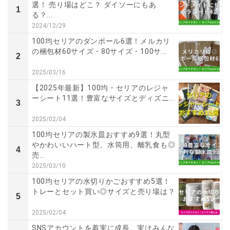
選！ 売り場はどこ？ ダイソーにもあ
1
る？...
2024/12/29
100均セリアのダンボール6選！メルカリ
の梱包材60サイズ・80サイズ・100サ...
2
2025/03/16
【2025年最新】100均・セリアのレジャ
ーシート11選！豊富なサイズとディズニ...
3
2025/02/04
100均セリアの製氷皿おすすめ9選！丸型
やかわいいハート型、水筒用、離乳食も◎
4
売...
2025/03/10
100均セリアの水切りかごおすすめ5選！
トレーとセット買い◎サイズと売り場は？
5
2025/02/04
SNSアカウントを着実に成長。実はみんな