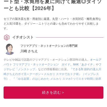
ート型・水筒用を夏に向けて厳選◎ダイソ
ーとも比較【2026年】
セリアの製氷皿を形・用途別に厳選。丸型・ハート・水筒対応・離乳食用な
ど人気10選を、ダイソー・ニトリとの違いも含めてわかりやすく比較しま
す。
イチオシスト
フリマアプリ・ネットオークションの専門家
川崎 さちえ
テレビや雑誌で話題のフリマアプリ・オークション歴20年の達人。
オールア
バウト フリマアプリ・ネットオークション ガイド
。
NHK「あさイチ」
や
フ
ジテレビ「ノンストップ」
などの情報番組に出演。
『できるfit 節約の達人川
崎さちえのポイ活＋クーポン＋メルカリ スマホでおトク術』（インプレス
刊）
、
『「ゆる副業」のはじめかた メルカリ スマホ1つでスキマ時間に効率
的に稼ぐ！』（翔泳社刊）
ほか著書多数。ブログは
「川崎さちえのごちゃま
ぜ日記」
。
続きを読む＞
■経歴：2003年、夫が子育てをするために、突然会社を辞める。翌月からの
給料が０円になり、家にいながら、しかも空いた時間でできるオークション
に目をつける。しかし、取引の仕方がわからずに、まずは落札者として参