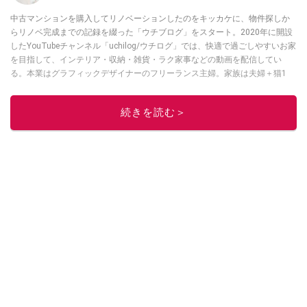
中古マンションを購入してリノベーションしたのをキッカケに、物件探しか
らリノベ完成までの記録を綴った「ウチブログ」をスタート。2020年に開設
したYouTubeチャンネル「uchilog/ウチログ」では、快適で過ごしやすいお家
を目指して、インテリア・収納・雑貨・ラク家事などの動画を配信してい
る。本業はグラフィックデザイナーのフリーランス主婦。家族は夫婦＋猫1
匹。・第9回ESSEインテリアグランプリ審査員賞受賞・リノベりす2016年リ
ノベ人気事例1位
続きを読む＞
このイチオシストの他の記事を読む