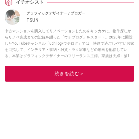
イチオシスト
グラフィックデザイナー / ブロガー
TSUN
中古マンションを購入してリノベーションしたのをキッカケに、物件探しか
らリノベ完成までの記録を綴った「ウチブログ」をスタート。2020年に開設
したYouTubeチャンネル「uchilog/ウチログ」では、快適で過ごしやすいお家
を目指して、インテリア・収納・雑貨・ラク家事などの動画を配信してい
る。本業はグラフィックデザイナーのフリーランス主婦。家族は夫婦＋猫1
匹。・第9回ESSEインテリアグランプリ審査員賞受賞・リノベりす2016年リ
ノベ人気事例1位
続きを読む＞
このイチオシストの他の記事を読む