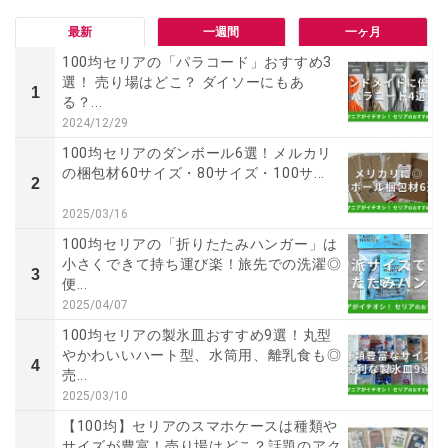
最新
一週間
一ヶ月
100均セリアの「パラコード」おすすめ3
選！ 売り場はどこ？ ダイソーにもあ
1
る？...
2024/12/29
100均セリアのダンボール6選！メルカリ
の梱包材60サイズ・80サイズ・100サ...
2
2025/03/16
100均セリアの「折りたたみハンガー」は
小さくできて持ち運び楽！旅先での洗濯◎
3
便...
2025/04/07
100均セリアの製氷皿おすすめ9選！丸型
やかわいいハート型、水筒用、離乳食も◎
4
売...
2025/03/10
【100均】セリアのスマホケースは種類や
サイズが豊富！売り場はどこ？話題のアク