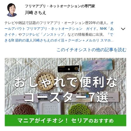
フリマアプリ・ネットオークションの専門家
川崎 さちえ
テレビや雑誌で話題のフリマアプリ・オークション歴20年の達人。
オ
ールアバウト フリマアプリ・ネットオークション ガイド
。
NHK「あ
さイチ」
や
フジテレビ「ノンストップ」
などの情報番組に出演。
『で
きるfit 節約の達人川崎さちえのポイ活＋クーポン＋メルカリ スマホで
おトク術』（インプレス刊）
、
『「ゆる副業」のはじめかた メルカリ
このイチオシストの他の記事を読む
スマホ1つでスキマ時間に効率的に稼ぐ！』（翔泳社刊）
ほか著書多
数。ブログは
「川崎さちえのごちゃまぜ日記」
。
■経歴：2003年、夫が子育てをするために、突然会社を辞める。翌月
からの給料が０円になり、家にいながら、しかも空いた時間でできる
オークションに目をつける。しかし、取引の仕方がわからずに、まず
は落札者として参加。その後、出品者側にまわり、家の中の物を出品
しまくる。出品する物がほぼなくなってからは、仕入れを経験。ネッ
トオークションを生活の一部に取り入れるべく、「ネットオークショ
ンやフリマアプリは生活のインフラになる」という考えを持つ。また
消費税増税の社会においては、ネットオークションやフリマアプリが
家計の救世主になりえると考え、業者とは違う視点でユーザーとして
参加中。