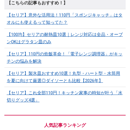
【こちらの記事もおすすめ！】
【セリア】意外な活用法！110円「スポンジキャッチ」はタ
オルにも使えるって知ってた？
【100均】セリアの耐熱皿10選｜レンジ対応は全品・オーブ
ンOKはグラタン皿のみ
【セリア】110円の炊飯革命！「電子レンジ調理器」がキッ
チンの悩みを解決
【セリア】製氷皿おすすめ10選！丸型・ハート型・水筒用
を夏に向けて厳選◎ダイソーとも比較【2026年】
【セリア】これ全部110円！キッチン家事の時短が叶う「水
切りグッズ4選」