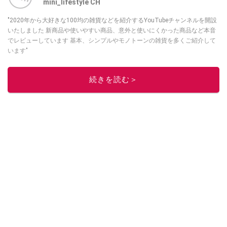
mini_lifestyle CH
"2020年から大好きな100均の雑貨などを紹介するYouTubeチャンネルを開設
いたしました 新商品や使いやすい商品、意外と使いにくかった商品など本音
でレビューしています 基本、シンプルやモノトーンの雑貨を多くご紹介して
います"
このイチオシストの他の記事を読む
続きを読む＞