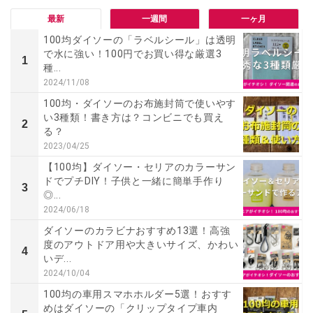
最新
一週間
一ヶ月
100均ダイソーの「ラベルシール」は透明
で水に強い！100円でお買い得な厳選3
1
種...
2024/11/08
100均・ダイソーのお布施封筒で使いやす
い3種類！書き方は？コンビニでも買え
2
る？
2023/04/25
【100均】ダイソー・セリアのカラーサン
ドでプチDIY！子供と一緒に簡単手作り
3
◎...
2024/06/18
ダイソーのカラビナおすすめ13選！高強
度のアウトドア用や大きいサイズ、かわい
4
いデ...
2024/10/04
100均の車用スマホホルダー5選！おすす
めはダイソーの「クリップタイプ車内