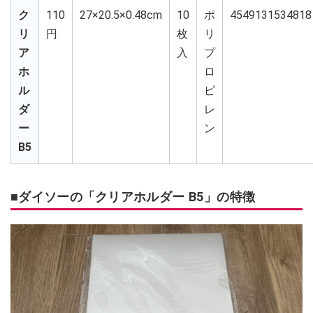
ク
110
27×20.5×0.48cm
10
ポ
4549131534818
リ
円
枚
リ
ア
入
プ
ホ
ロ
ル
ピ
ダ
レ
ー
ン
B5
■ダイソーの「クリアホルダー B5」の特徴