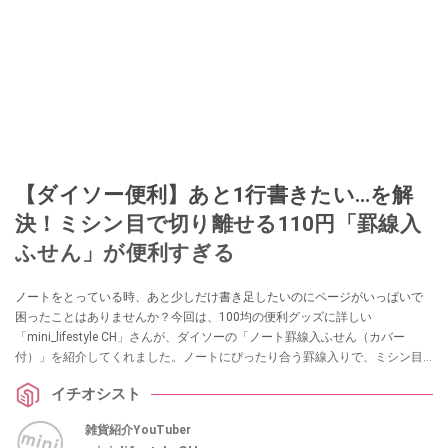
【ダイソー便利】あと1行書きたい…を解
決！ミシン目で切り離せる110円「罫線入
ふせん」が便利すぎる
ノートをとっている時、あと少しだけ書き足したいのにページがいっぱいで
困ったことはありませんか？今回は、100均の便利グッズに詳しい
「mini_lifestyle CH」さんが、ダイソーの「ノート罫線入ふせん（カバー
付）」を紹介してくれました。ノートにぴったり合う罫線入りで、ミシン目
で切り離してメモとしても使える優れものです。勉強や仕事でノートを綺麗
イチオシスト
にまとめたい方は必見です！
雑貨紹介YouTuber