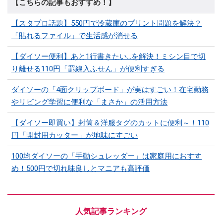
【こちらの記事もおすすめ！】
【スタプロ話題】550円で冷蔵庫のプリント問題を解決？
「貼れるファイル」で生活感が消せる
【ダイソー便利】あと1行書きたい…を解決！ミシン目で切
り離せる110円「罫線入ふせん」が便利すぎる
ダイソーの「4面クリップボード」が実はすごい！在宅勤務
やリビング学習に便利な「まさか」の活用方法
【ダイソー即買い】封筒＆洋服タグのカットに便利～！110
円「開封用カッター」が地味にすごい
100均ダイソーの「手動シュレッダー」は家庭用におすす
め！500円で切れ味良しとマニアも高評価