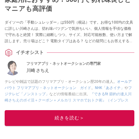
マニアも高評価
ダイソーの「手動シュレッダー」は550円（税込）です。お得な100均の文具
に詳しい川崎さんは、切れ味バツグンで気持ちいい、個人情報を手頃な価格
で守れると絶賛！ 実際に細断しつつ、サイズ、対応可能枚数、使い方まで解
説します。売り場はどこ？ 電動タイプはある？ などの疑問にもお答えするの
で参考にしてみてくださいね。
イチオシスト
フリマアプリ・ネットオークションの専門家
川崎 さちえ
テレビや雑誌で話題のフリマアプリ・オークション歴20年の達人。
オールア
バウト フリマアプリ・ネットオークション ガイド
。
NHK「あさイチ」
や
フ
ジテレビ「ノンストップ」
などの情報番組に出演。
『できるfit 節約の達人川
崎さちえのポイ活＋クーポン＋メルカリ スマホでおトク術』（インプレス
刊）
、
『「ゆる副業」のはじめかた メルカリ スマホ1つでスキマ時間に効率
的に稼ぐ！』（翔泳社刊）
ほか著書多数。ブログは
「川崎さちえのごちゃま
続きを読む＞
ぜ日記」
。
■経歴：2003年、夫が子育てをするために、突然会社を辞める。翌月からの
給料が０円になり、家にいながら、しかも空いた時間でできるオークション
に目をつける。しかし、取引の仕方がわからずに、まずは落札者として参