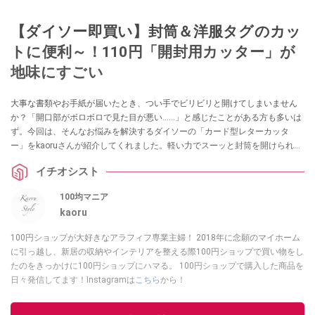
【ダイソー即買い】封筒＆洋服タグのカッ
トに便利～！110円「開封用カッター」が
地味にすごい
大事な書類やお手紙が届いたとき、つい手でビリビリと開けてしまいません
か？「開口部がボロボロで見た目が悪い……」と感じたことがある方も多いは
ず。今回は、そんなお悩みを解決するダイソーの「カード型レターカッタ
ー」をkaoruさんが紹介してくれました。軽い力でスーッと封筒を開けられ
る、暮らしの重宝アイテムなのだとか！出しっぱなしでもOKなおしゃれな白
イチオシスト
も魅力。封書の開封にお困りの方は必見です。
100均マニア
kaoru
100円ショップが大好きなアラフィフ専業主婦！ 2018年に念願のマイホーム
に引っ越し、新居の収納やインテリアを整える際100円ショップで買い物をし
たのをきっかけに100円ショップにハマる。 100円ショップで購入した商品を
日々発信してます！Instagramは
こちら
から！
このイチオシストの他の記事を読む