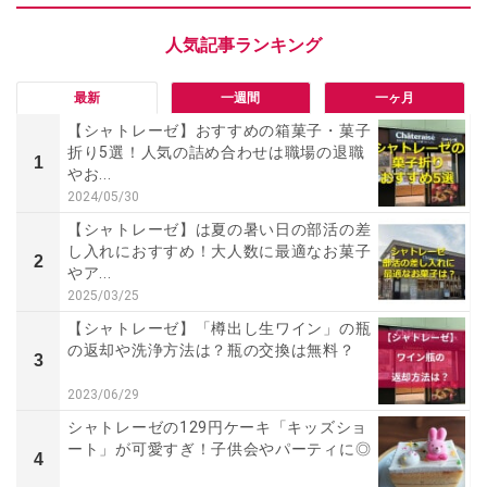
最新
一週間
一ヶ月
【シャトレーゼ】おすすめの箱菓子・菓子
折り5選！人気の詰め合わせは職場の退職
1
やお...
2024/05/30
【シャトレーゼ】は夏の暑い日の部活の差
し入れにおすすめ！大人数に最適なお菓子
2
やア...
2025/03/25
【シャトレーゼ】「樽出し生ワイン」の瓶
の返却や洗浄方法は？瓶の交換は無料？
3
2023/06/29
シャトレーゼの129円ケーキ「キッズショ
ート」が可愛すぎ！子供会やパーティに◎
4