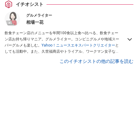
イチオシスト
グルメライター
相場一花
飲食チェーン店のメニューを年間100食以上食べ比べる、飲食チェー
ン店お持ち帰りマニア。グルメライター。コンビニグルメや地域スー
パーグルメも楽しむ。
Yahoo！ニュースエキスパートクリエイター
と
しても活動中。また、久世福商店やトライアル、ワークマン女子など
話題のショップにも足を運ぶ。晋遊舎「LDK」や
「360LiFE」
、
このイチオシストの他の記事を読む
KADOKAWA
「レタスクラブ」
、集英社「週刊プレイボーイ」、宝島
社「おいしい！ シャトレーゼBOOK」などでグルメライター、食の専
門家として出演実績あり。