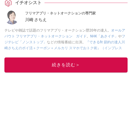
イチオシスト
フリマアプリ・ネットオークションの専門家
川崎 さちえ
テレビや雑誌で話題のフリマアプリ・オークション歴20年の達人。
オールア
バウト フリマアプリ・ネットオークション ガイド
。
NHK「あさイチ」
や
フ
ジテレビ「ノンストップ」
などの情報番組に出演。
『できるfit 節約の達人川
崎さちえのポイ活＋クーポン＋メルカリ スマホでおトク術』（インプレス
刊）
、
『「ゆる副業」のはじめかた メルカリ スマホ1つでスキマ時間に効率
的に稼ぐ！』（翔泳社刊）
ほか著書多数。ブログは
「川崎さちえのごちゃま
続きを読む＞
ぜ日記」
。
■経歴：2003年、夫が子育てをするために、突然会社を辞める。翌月からの
給料が０円になり、家にいながら、しかも空いた時間でできるオークション
に目をつける。しかし、取引の仕方がわからずに、まずは落札者として参
加。その後、出品者側にまわり、家の中の物を出品しまくる。出品する物が
ほぼなくなってからは、仕入れを経験。ネットオークションを生活の一部に
取り入れるべく、「ネットオークションやフリマアプリは生活のインフラに
なる」という考えを持つ。また消費税増税の社会においては、ネットオーク
ションやフリマアプリが家計の救世主になりえると考え、業者とは違う視点
でユーザーとして参加中。
このイチオシストの他の記事を読む