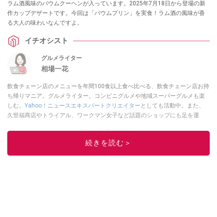
ラム酒風味のバウムクーヘンが入っています。2025年7月18日から登場の新
作カップデザートです。今回は「バウムプリン」を実食！ラム酒の風味が香
る大人の味わいなんですよ。
イチオシスト
グルメライター
相場一花
飲食チェーン店のメニューを年間100食以上食べ比べる、飲食チェーン店お持
ち帰りマニア。グルメライター。コンビニグルメや地域スーパーグルメも楽
しむ。
Yahoo！ニュースエキスパートクリエイター
としても活動中。また、
久世福商店やトライアル、ワークマン女子など話題のショップにも足を運
ぶ。晋遊舎「LDK」や
「360LiFE」
、KADOKAWA
「レタスクラブ」
、集英社
「週刊プレイボーイ」、宝島社「おいしい！ シャトレーゼBOOK」などでグ
続きを読む＞
ルメライター、食の専門家として出演実績あり。
このイチオシストの他の記事を読む