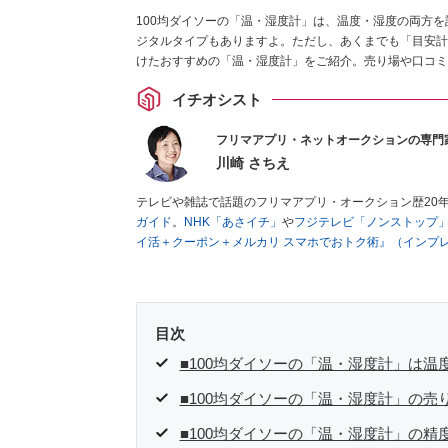
100均ダイソーの「温・湿度計」は、温度・湿度の両方を
ジタルタイプもありますよ。ただし、あくまでも「目安計
けたおすすめの「温・湿度計」をご紹介。売り場や口コミ
イチオシスト
フリマアプリ・ネットオークションの専門
川崎 さちえ
テレビや雑誌で話題のフリマアプリ・オークション歴20
ガイド
。
NHK「あさイチ」
や
フジテレビ「ノンストップ
イ活＋クーポン＋メルカリ スマホでおトク術』（インプ
キマ時間に効率的に稼ぐ！』（翔泳社刊）
ほか著書多数。
■経歴：2003年、夫が子育てをするために、突然会社を
いた時間でできるオークションに目をつける。しかし、取
品者側にまわり、家の中の物を出品しまくる。出品する物
目次
を生活の一部に取り入れるべく、「ネットオークションや
た消費税増税の社会においては、ネットオークションやフ
■100均ダイソーの「温・湿度計」は
点でユーザーとして参加中。
■100均ダイソーの「温・湿度計」の売
■100均ダイソーの「温・湿度計」の精