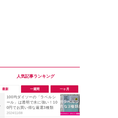
最新
一週間
一ヶ月
100均ダイソーの「ラベルシ
「勝手にデ
ール」は透明で水に強い！10
る!?」Win
1
1
0円でお買い得な厳選3種類
オフにして最
身を守る技
2024/11/08
2026/08/05