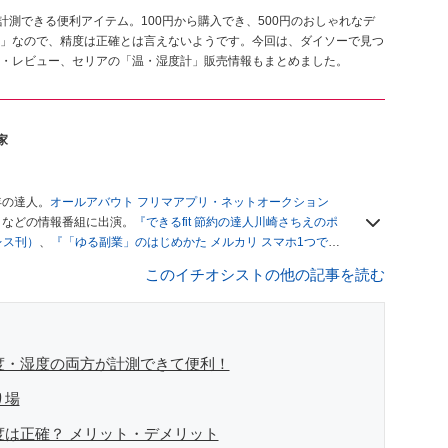
計測できる便利アイテム。100円から購入でき、500円のおしゃれなデ
」なので、精度は正確とは言えないようです。今回は、ダイソーで見つ
・レビュー、セリアの「温・湿度計」販売情報もまとめました。
家
年の達人。
オールアバウト フリマアプリ・ネットオークション
」
などの情報番組に出演。
『できるfit 節約の達人川崎さちえのポ
レス刊）
、
『「ゆる副業」のはじめかた メルカリ スマホ1つでス
ブログは
「川崎さちえのごちゃまぜ日記」
。
このイチオシストの他の記事を読む
辞める。翌月からの給料が０円になり、家にいながら、しかも空
引の仕方がわからずに、まずは落札者として参加。その後、出
がほぼなくなってからは、仕入れを経験。ネットオークション
フリマアプリは生活のインフラになる」という考えを持つ。ま
リマアプリが家計の救世主になりえると考え、業者とは違う視
温度・湿度の両方が計測できて便利！
り場
度は正確？ メリット・デメリット