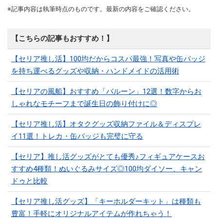
※記事内容は執筆時点のものです。最新の内容をご確認ください。
【こちらの記事もおすすめ！】
【セリア推し活】100均だからコスパ最強！写真や缶バッジ
を持ち運べるグッズや収納・ハンドメイドの活用術
【セリアの風船】おすすめ「バルーン」12選！数字からお
しゃれなモチーフまで誕生日の飾り付けに◎
【セリア推し活】オタクグッズ収納ファイル＆ディスプレ
イ11選！トレカ・缶バッジも完璧に守る
【セリア】推し活グッズがとても優秀♪フィギュアケースお
すすめ4種類！ぬいぐるみサイズ◎100均ダイソー、キャン
ドゥと比較
【セリア推し活グッズ】「キーホルダーキット」は種類も
豊富！手軽にオリジナルアイテムが作れちゃう！