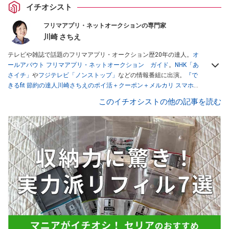
イチオシスト
フリマアプリ・ネットオークションの専門家
川崎 さちえ
テレビや雑誌で話題のフリマアプリ・オークション歴20年の達人。
オ
ールアバウト フリマアプリ・ネットオークション ガイド
。
NHK「あ
さイチ」
や
フジテレビ「ノンストップ」
などの情報番組に出演。
『で
きるfit 節約の達人川崎さちえのポイ活＋クーポン＋メルカリ スマホで
おトク術』（インプレス刊）
、
『「ゆる副業」のはじめかた メルカリ
このイチオシストの他の記事を読む
スマホ1つでスキマ時間に効率的に稼ぐ！』（翔泳社刊）
ほか著書多
数。ブログは
「川崎さちえのごちゃまぜ日記」
。
■経歴：2003年、夫が子育てをするために、突然会社を辞める。翌月
からの給料が０円になり、家にいながら、しかも空いた時間でできる
オークションに目をつける。しかし、取引の仕方がわからずに、まず
は落札者として参加。その後、出品者側にまわり、家の中の物を出品
しまくる。出品する物がほぼなくなってからは、仕入れを経験。ネッ
トオークションを生活の一部に取り入れるべく、「ネットオークショ
ンやフリマアプリは生活のインフラになる」という考えを持つ。また
消費税増税の社会においては、ネットオークションやフリマアプリが
家計の救世主になりえると考え、業者とは違う視点でユーザーとして
参加中。