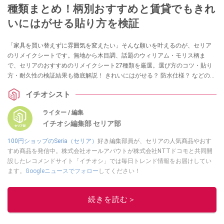
種類まとめ！柄別おすすめと賃貸でもきれ
いにはがせる貼り方を検証
「家具を買い替えずに雰囲気を変えたい」そんな願いを叶えるのが、セリア
のリメイクシートです。無地から木目調、話題のウィリアム・モリス柄ま
で、セリアのおすすめのリメイクシート27種類を厳選。選び方のコツ・貼り
方・耐久性の検証結果も徹底解説！ きれいにはがせる？ 防水仕様？ などの気
になる情報も！ リメイクシートを試したいという方は、ぜひチェックしてみ
イチオシスト
てくださいね。
ライター / 編集
イチオシ編集部 セリア部
100円ショップのSeria（セリア）
好き編集部員が、セリアの人気商品やおす
すめ商品を発信中。株式会社オールアバウトが株式会社NTTドコモと共同開
設したレコメンドサイト「イチオシ」では毎日トレンド情報をお届けしてい
ます。
Googleニュースでフォロー
してください！
このイチオシストの他の記事を読む
続きを読む＞