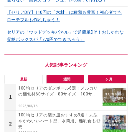
被らない「高見えコサージュ」が550円で作れる！
【セリアDIY】110円の「木材」は種類も豊富！初心者でも
ローテブルも作れちゃう！
セリアの「ウッドデッキパネル」で超簡単DIY！おしゃれな
収納ボックスが「770円でできちゃう」
最新
一週間
一ヶ月
100均セリアのダンボール6選！メルカリ
の梱包材60サイズ・80サイズ・100サ...
1
2025/03/16
100均セリアの製氷皿おすすめ9選！丸型
やかわいいハート型、水筒用、離乳食も◎
2
売...