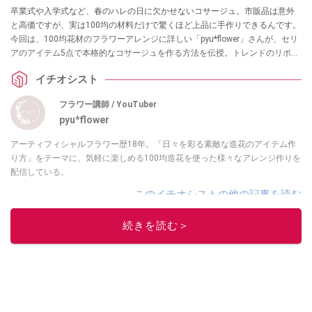
卒業式や入学式など、春のハレの日に欠かせないコサージュ。市販品は意外
と高価ですが、実は100均の材料だけで驚くほど上品に手作りできるんです。
今回は、100均花材のフラワーアレンジに詳しい「pyu*flower」さんが、セリ
アのアイテム5点で本格的なコサージュを作る方法を伝授。トレンドのリボン
を取り入れた、初心者でも失敗しないオシャレなアクセサリーの作り方を詳
イチオシスト
しくご紹介します。
フラワー講師 / YouTuber
pyu*flower
アーティフィシャルフラワー歴18年。「日々を彩る素敵な造花のアイテム作
り方」をテーマに、気軽に楽しめる100均造花を使った様々なアレンジ作りを
配信している。
このイチオシストの他の記事を読む
続きを読む＞