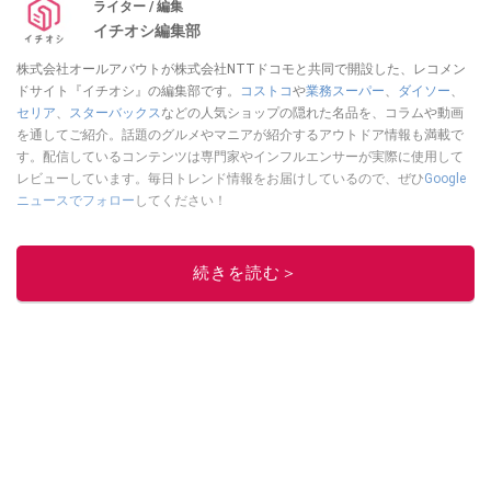
ライター / 編集
イチオシ編集部
株式会社オールアバウトが株式会社NTTドコモと共同で開設した、レコメン
ドサイト『イチオシ』の編集部です。
コストコ
や
業務スーパー
、
ダイソー
、
セリア
、
スターバックス
などの人気ショップの隠れた名品を、コラムや動画
を通してご紹介。話題のグルメやマニアが紹介するアウトドア情報も満載で
す。配信しているコンテンツは専門家やインフルエンサーが実際に使用して
レビューしています。毎日トレンド情報をお届けしているので、ぜひ
Google
ニュースでフォロー
してください！
このイチオシストの他の記事を読む
続きを読む＞