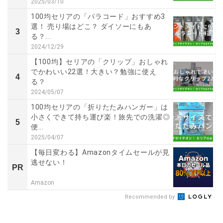
2025/03/10
100均セリアの「パラコード」おすすめ3
選！ 売り場はどこ？ ダイソーにもあ
3
る？...
2024/12/29
【100均】セリアの「クリップ」おしゃれ
でかわいい22選！大きい？勉強に使え
4
る？
2024/05/07
100均セリアの「折りたたみハンガー」は
小さくできて持ち運び楽！旅先での洗濯◎
5
便...
2025/04/07
【毎日変わる】Amazonタイムセールが見
逃せない！
PR
Amazon
Recommended by