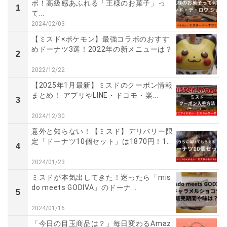
ボ！高級感あふれる「王様のお菓子」っ
1
て...
2024/02/03
【ミスド×ポケモン】最強コラボのおすす
めドーナツ3選！2022年の新メニューは？
2
2022/12/22
【2025年1月最新】ミスドのクーポン情報
まとめ！ アプリやLINE・ドコモ・楽...
3
2024/12/30
意外と知らない！【ミスド】デリバリー限
定「ドーナツ10個セット」は1870円！1...
4
2024/01/23
ミスドが本気出してきた！迷ったら「mis
do meets GODIVA」のドーナ...
5
2024/01/16
「今日の目玉商品は？」毎日変わるAmaz