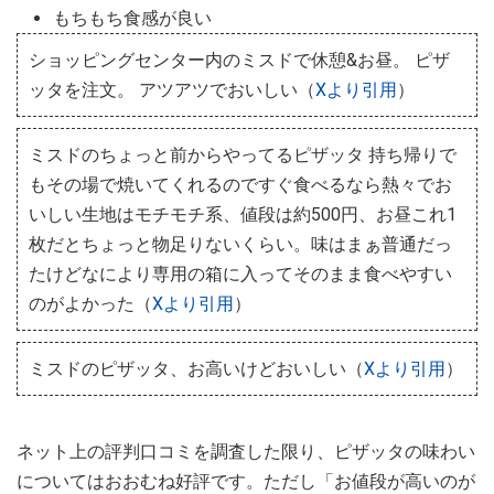
もちもち食感が良い
ショッピングセンター内のミスドで休憩&お昼。 ピザ
ッタを注文。 アツアツでおいしい（
Xより引用
）
ミスドのちょっと前からやってるピザッタ 持ち帰りで
もその場で焼いてくれるのですぐ食べるなら熱々でお
いしい生地はモチモチ系、値段は約500円、お昼これ1
枚だとちょっと物足りないくらい。味はまぁ普通だっ
たけどなにより専用の箱に入ってそのまま食べやすい
のがよかった（
Xより引用
）
ミスドのピザッタ、お高いけどおいしい（
Xより引用
）
ネット上の評判口コミを調査した限り、ピザッタの味わい
についてはおおむね好評です。ただし「お値段が高いのが