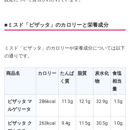
■ミスド「ピザッタ」のカロリーと栄養成分
ミスド「ピザッタ」のカロリーや栄養成分については以下
の通りです。
商品名
カロリー
たんぱ
脂質
炭水化
食塩
く質
物
相当
量
ピザッタ マ
286kcal
11.3g
12.1g
32.9g
1.3g
ルゲリータ
ピザッタ ク
263kcal
9.4g
11.5g
30.5g
1.0g