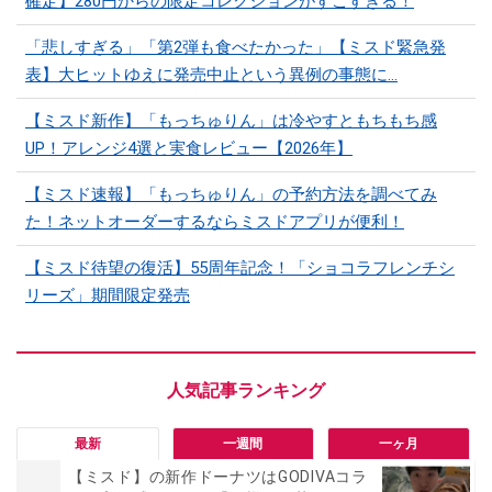
確定】280円からの限定コレクションがすごすぎる！
「悲しすぎる」「第2弾も食べたかった」【ミスド緊急発
表】大ヒットゆえに発売中止という異例の事態に…
【ミスド新作】「もっちゅりん」は冷やすともちもち感
UP！アレンジ4選と実食レビュー【2026年】
【ミスド速報】「もっちゅりん」の予約方法を調べてみ
た！ネットオーダーするならミスドアプリが便利！
【ミスド待望の復活】55周年記念！「ショコラフレンチシ
リーズ」期間限定発売
最新
一週間
一ヶ月
【ミスド】の新作ドーナツはGODIVAコラ