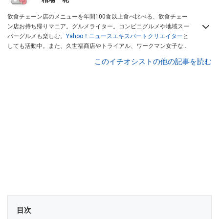
飲食チェーン店のメニューを年間100食以上食べ比べる、飲食チェー
ン店お持ち帰りマニア。グルメライター。コンビニグルメや地域スー
パーグルメも楽しむ。
Yahoo！ニュースエキスパートクリエイター
と
しても活動中。また、久世福商店やトライアル、ワークマン女子など
話題のショップにも足を運ぶ。晋遊舎「LDK」や
「360LiFE」
、
このイチオシストの他の記事を読む
KADOKAWA
「レタスクラブ」
、集英社「週刊プレイボーイ」、宝島
社「おいしい！ シャトレーゼBOOK」などでグルメライター、食の専
門家として出演実績あり。
目次