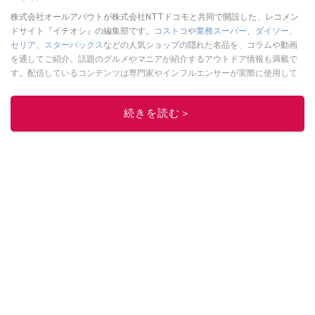
株式会社オールアバウトが株式会社NTTドコモと共同で開設した、レコメン
ドサイト『イチオシ』の編集部です。
コストコ
や
業務スーパー
、
ダイソー
、
セリア
、
スターバックス
などの人気ショップの隠れた名品を、コラムや動画
を通してご紹介。話題のグルメやマニアが紹介するアウトドア情報も満載で
す。配信しているコンテンツは専門家やインフルエンサーが実際に使用して
レビューしています。毎日トレンド情報をお届けしているので、ぜひ
Google
ニュースでフォロー
してください！
続きを読む＞
このイチオシストの他の記事を読む